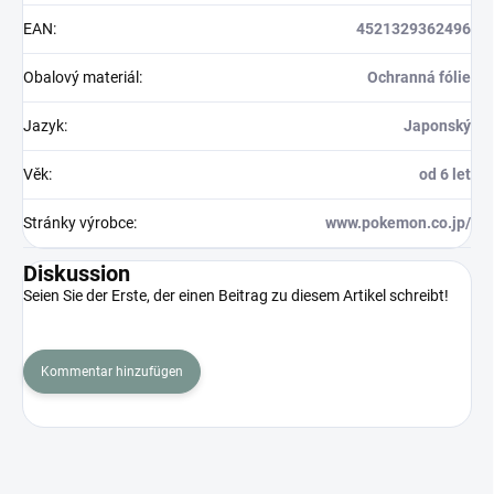
EAN
:
4521329362496
Obalový materiál
:
Ochranná fólie
Jazyk
:
Japonský
Věk
:
od 6 let
Stránky výrobce
:
www.pokemon.co.jp/
Diskussion
Seien Sie der Erste, der einen Beitrag zu diesem Artikel schreibt!
Kommentar hinzufügen