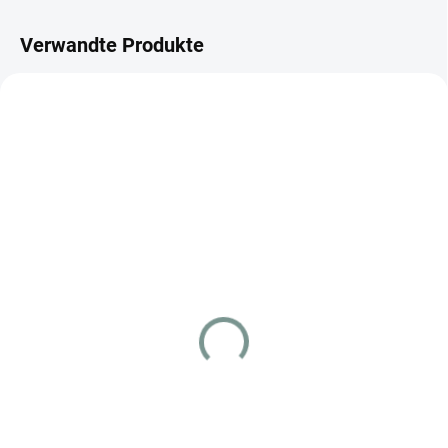
Verwandte Produkte
JAPANISCH
JAPANISCH
SKLADEM
SKLADEM
(1 ST)
(1 ST)
Pokémon TCG: 151
Pokémon TCG: Shiny
Booster Box – Japanisch
Treasure Booster Box
(SV4a) – Japanisch
€495.62
€173.44
In den Warenkorb
In den Warenkorb
Pokémon Card 151 Booster Box
– Japanische Ausgabe mit 20
Pokémon Shiny Treasure Booster