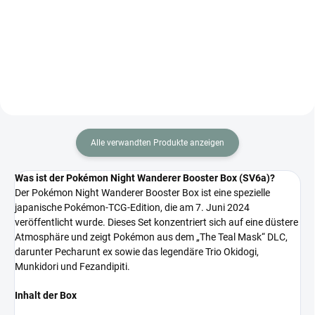
Boostern zu je 7 Karten. Enthält
Box (SV4a) – Japanische Edition
legendäre Pokémon der 1.
mit 10 Boostern à 10 Karten.
Generation.
Enthält Shiny Pokémon, ex-
Karten und einzigartige AR/SAR-
Illustrationen.
Alle verwandten Produkte anzeigen
Was ist der Pokémon Night Wanderer Booster Box (SV6a)?
Der Pokémon Night Wanderer Booster Box ist eine spezielle
japanische Pokémon-TCG-Edition, die am 7. Juni 2024
veröffentlicht wurde. Dieses Set konzentriert sich auf eine düstere
Atmosphäre und zeigt Pokémon aus dem „The Teal Mask“ DLC,
darunter Pecharunt ex sowie das legendäre Trio Okidogi,
Munkidori und Fezandipiti.
Inhalt der Box