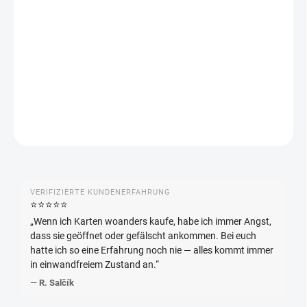
Pokémon Night Wanderer Booster Box (SV6a) – Japanische
Edition mit 30 Boostern zu je 5 Karten. Enthält Pecharunt ex,
Okidogi ex und spezielle AR/SAR-Karten.
DETAILLIERTE INFORMATIONEN
FRAGEN
ANSEHEN
VERIFIZIERTE KUNDENERFAHRUNG
⭐️⭐️⭐️⭐️⭐️
„Wenn ich Karten woanders kaufe, habe ich immer Angst,
dass sie geöffnet oder gefälscht ankommen. Bei euch
hatte ich so eine Erfahrung noch nie — alles kommt immer
in einwandfreiem Zustand an.“
—
R. Salčík