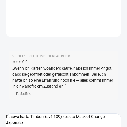
DETAILLIERTE INFORMATIONEN
FRAGEN
ANSEHEN
VERIFIZIERTE KUNDENERFAHRUNG
⭐️⭐️⭐️⭐️⭐️
„Wenn ich Karten woanders kaufe, habe ich immer Angst,
dass sie geöffnet oder gefälscht ankommen. Bei euch
hatte ich so eine Erfahrung noch nie — alles kommt immer
in einwandfreiem Zustand an.“
—
R. Salčík
Kusová karta Timburr (sv6 109) ze setu Mask of Change -
Japonská.