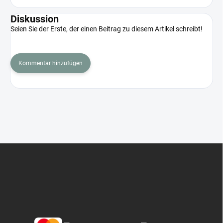
Diskussion
Seien Sie der Erste, der einen Beitrag zu diesem Artikel schreibt!
Kommentar hinzufügen
F
u
ß
z
e
i
l