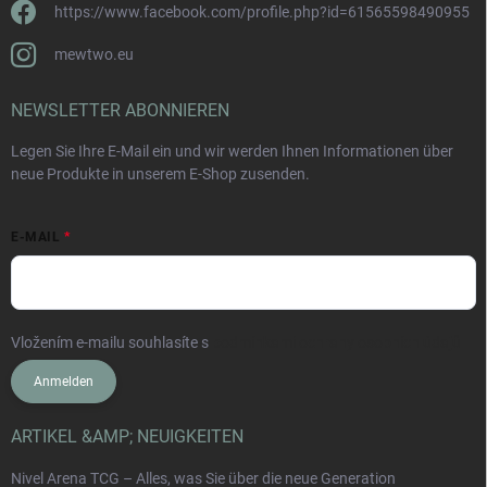
https://www.facebook.com/profile.php?id=61565598490955
mewtwo.eu
NEWSLETTER ABONNIEREN
Legen Sie Ihre E-Mail ein und wir werden Ihnen Informationen über
neue Produkte in unserem E-Shop zusenden.
E-MAIL
Vložením e-mailu souhlasíte s
podmínkami ochrany osobních údajů
Anmelden
ARTIKEL &AMP; NEUIGKEITEN
Nivel Arena TCG – Alles, was Sie über die neue Generation