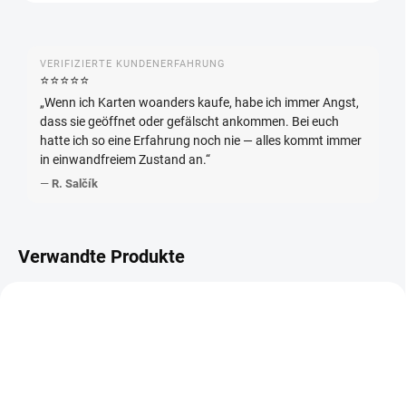
VERIFIZIERTE KUNDENERFAHRUNG
⭐️⭐️⭐️⭐️⭐️
„Wenn ich Karten woanders kaufe, habe ich immer Angst,
dass sie geöffnet oder gefälscht ankommen. Bei euch
hatte ich so eine Erfahrung noch nie — alles kommt immer
in einwandfreiem Zustand an.“
—
R. Salčík
Verwandte Produkte
NEU
NEU
JAPANISCH
JAPANISCH
MEHR FÜR WENIGER