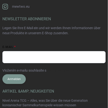
mewtwo.eu
NEWSLETTER ABONNIEREN
Legen Sie Ihre E-Mail ein und wir werden Ihnen Informationen über
neue Produkte in unserem E-Shop zusenden.
E-MAIL
Vložením e-mailu souhlasíte s
podmínkami ochrany osobních údajů
Anmelden
ARTIKEL &AMP; NEUIGKEITEN
Nivel Arena TCG – Alles, was Sie über die neue Generation
koreanischer Sammelkartenspiele wissen müssen