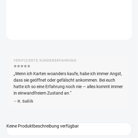
−
+
In den Warenkorb
FRAGEN
ANSEHEN
VERIFIZIERTE KUNDENERFAHRUNG
⭐️⭐️⭐️⭐️⭐️
„Wenn ich Karten woanders kaufe, habe ich immer Angst,
dass sie geöffnet oder gefälscht ankommen. Bei euch
hatte ich so eine Erfahrung noch nie — alles kommt immer
in einwandfreiem Zustand an.“
—
R. Salčík
Keine Produktbeschreibung verfügbar