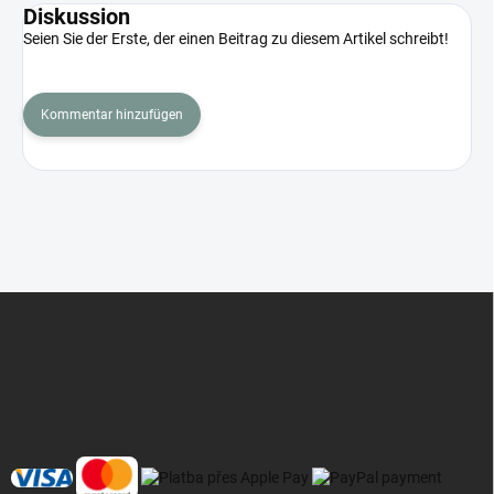
Diskussion
Seien Sie der Erste, der einen Beitrag zu diesem Artikel schreibt!
Kommentar hinzufügen
F
u
ß
z
e
i
l
e