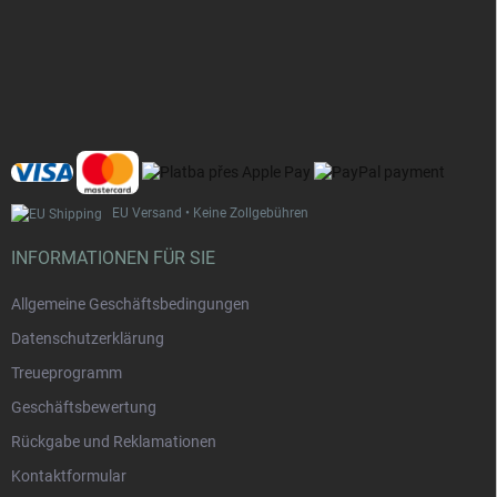
u
ß
z
e
i
l
e
EU Versand • Keine Zollgebühren
INFORMATIONEN FÜR SIE
Allgemeine Geschäftsbedingungen
Datenschutzerklärung
Treueprogramm
Geschäftsbewertung
Rückgabe und Reklamationen
Kontaktformular