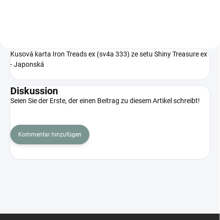
Karten und einzigartige AR/SAR-
Illustrationen.
Kusová karta Iron Treads ex (sv4a 333) ze setu Shiny Treasure ex
- Japonská
Diskussion
Seien Sie der Erste, der einen Beitrag zu diesem Artikel schreibt!
Kommentar hinzufügen
F