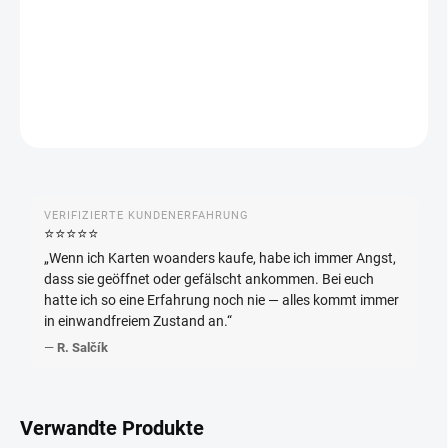
−
+
In den Warenkorb
DETAILLIERTE INFORMATIONEN
FRAGEN
ANSEHEN
VERIFIZIERTE KUNDENERFAHRUNG
⭐️⭐️⭐️⭐️⭐️
„Wenn ich Karten woanders kaufe, habe ich immer Angst,
dass sie geöffnet oder gefälscht ankommen. Bei euch
hatte ich so eine Erfahrung noch nie — alles kommt immer
in einwandfreiem Zustand an.“
—
R. Salčík
Verwandte Produkte