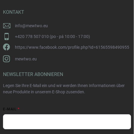
KONTAKT
info
@
mewtwo.eu
+420 778 507 010 (po - pá 10:00 - 17:00)
https://www.facebook.com/profile.php?id=61565598490955
mewtwo.eu
NEWSLETTER ABONNIEREN
Legen Sie Ihre E-Mail ein und wir werden Ihnen Informationen über
neue Produkte in unserem E-Shop zusenden.
E-MAIL