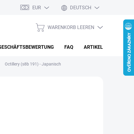
EUR
DEUTSCH
 Reklamationen
Kontaktformular
WARENKORB LEEREN
WARENKORB
GESCHÄFTSBEWERTUNG
FAQ
ARTIKEL & NEUIGKEIT
Octillery (s8b 191) - Japanisch
.67
aufspreis:
MENTÁLNĚ NEDOSTUPNÉ