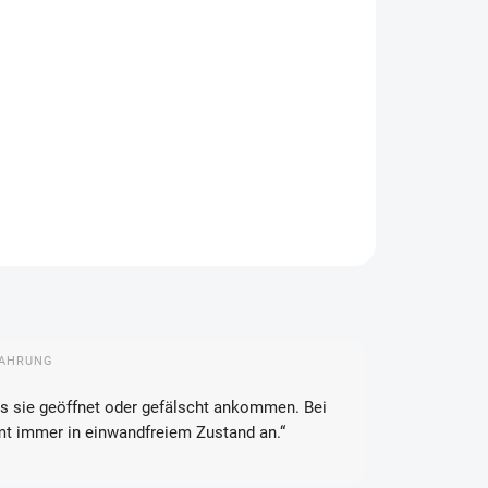
IANTE
FEROPTIONEN
−
+
In den Warenkorb
ILLIERTE INFORMATIONEN
FRAGEN
ANSEHEN
FAHRUNG
s sie geöffnet oder gefälscht ankommen. Bei
mt immer in einwandfreiem Zustand an.“