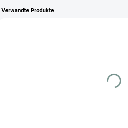
Verwandte Produkte
ANGEBOT
JAPANISCH
JAPANISCH
SKLADEM
MOMENTÁLNĚ
(1 ST)
NEDOSTUPNÉ
Pokemon
Pokemon
Abomasnow
Alcremie (s8b
(s8b 185) -
201) -
Japanisch
Japanisch
€2.27
€3.26
Detail
Detail