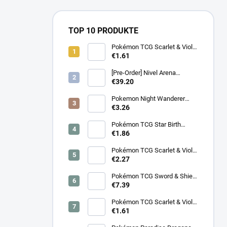
TOP 10 PRODUKTE
Pokémon TCG Scarlet & Violet
Battle Partners Booster –
€1.61
Koreanisch
[Pre-Order] Nivel Arena
Goddess of Victory NIKKE
€39.20
BT08: Wave to You Booster
Box - Koreanisch
Pokemon Night Wanderer
Booster (sv6a) - Japanisch
€3.26
Pokémon TCG Star Birth
Booster – Koreanisch
€1.86
Pokémon TCG Scarlet & Violet
Surging Sparks Booster –
€2.27
Koreanisch
Pokémon TCG Sword & Shield
Eevee Heroes Booster –
€7.39
Koreanisch
Pokémon TCG Scarlet & Violet
Night Wanderer Booster –
€1.61
Koreanisch