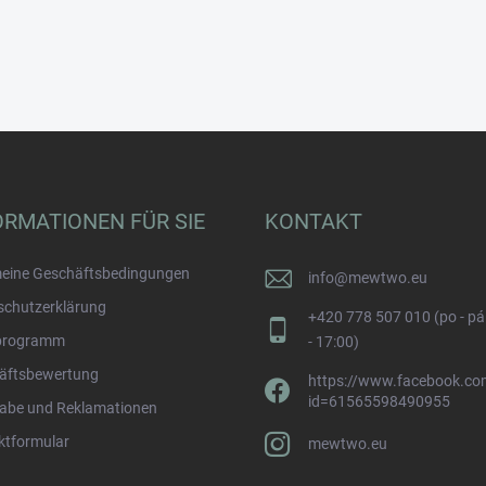
ORMATIONEN FÜR SIE
KONTAKT
meine Geschäftsbedingungen
info
@
mewtwo.eu
schutzerklärung
+420 778 507 010 (po - pá
programm
- 17:00)
äftsbewertung
https://www.facebook.com
id=61565598490955
abe und Reklamationen
ktformular
mewtwo.eu