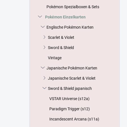
s
Pokémon Spezialboxen & Sets
t
e
Pokémon Einzelkarten
Englische Pokémon Karten
Scarlet & Violet
Sword & Shield
Vintage
Japanische Pokémon Karten
Japanische Scarlet & Violet
Sword & Shield japanisch
VSTAR Universe (s12a)
Paradigm Trigger (s12)
Incandescent Arcana (s11a)