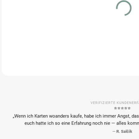
VAR
LIE
DETA
VERIFIZIERTE KUNDENER
⭐️⭐️⭐️⭐️⭐️
„Wenn ich Karten woanders kaufe, habe ich immer Angst, das
euch hatte ich so eine Erfahrung noch nie — alles kom
—
R. Salčík