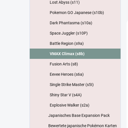
Lost Abyss (s11)
Pokemon GO Japanese (s10b)
Dark Phantasma (s10a)
Space Juggler (s10P)
Battle Region (s9a)
VMAX Climax (s8b)
Fusion Arts (s8)
Eevee Heroes (s6a)
Single Strike Master (s5I)
Shiny Star V (s4A)
Explosive Walker (s2a)
Japanisches Base Expansion Pack
Bewertete japanische Pokémon Karten