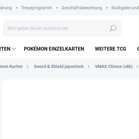
lärung
Treueprogramm
Geschäftsbewertung
Rückgabe und
Suchen
RTEN
POKÉMON EINZELKARTEN
WEITERE TCG
mon Karten
Sword & Shield japanisch
VMAX Climax (s8b)
Nicht bewertet
Bewertungsdetails
JAPANISCH
€3
Verk
MO