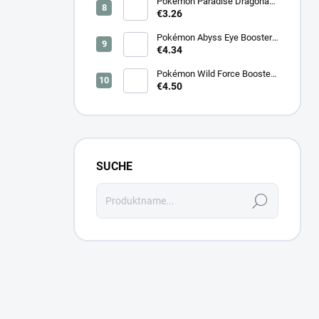
Pokémon Paradise Dragona
Booster (SV7a) – Japanisch
€3.26
Pokémon Abyss Eye Booster
(M5) – Japanisch
€4.34
Pokémon Wild Force Booster
(sv5k) – Japanisch
€4.50
SUCHE
Suchen