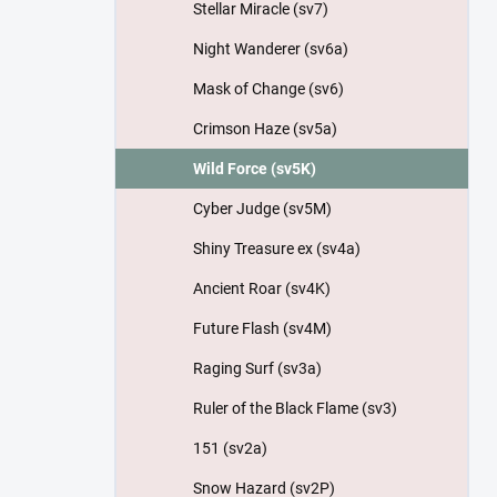
Stellar Miracle (sv7)
Night Wanderer (sv6a)
Mask of Change (sv6)
Crimson Haze (sv5a)
Wild Force (sv5K)
Cyber Judge (sv5M)
Shiny Treasure ex (sv4a)
Ancient Roar (sv4K)
Future Flash (sv4M)
Raging Surf (sv3a)
Ruler of the Black Flame (sv3)
151 (sv2a)
Snow Hazard (sv2P)