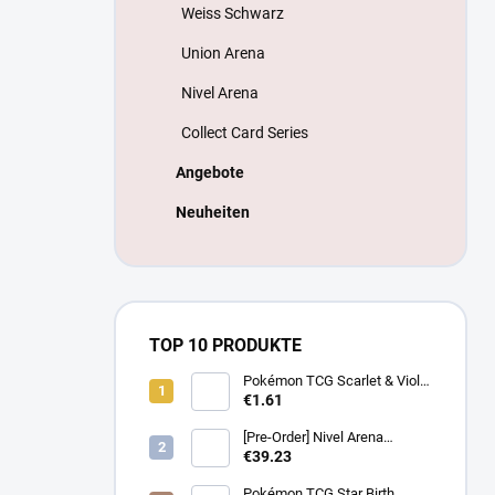
Weiss Schwarz
Union Arena
Nivel Arena
Collect Card Series
Angebote
Neuheiten
TOP 10 PRODUKTE
Pokémon TCG Scarlet & Violet
Battle Partners Booster –
€1.61
Koreanisch
[Pre-Order] Nivel Arena
Goddess of Victory NIKKE
€39.23
BT08: Wave to You Booster
Box - Koreanisch
Pokémon TCG Star Birth