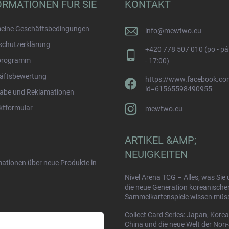
ORMATIONEN FÜR SIE
KONTAKT
meine Geschäftsbedingungen
info
@
mewtwo.eu
schutzerklärung
+420 778 507 010 (po - pá
programm
- 17:00)
äftsbewertung
https://www.facebook.com
id=61565598490955
abe und Reklamationen
ktformular
mewtwo.eu
ARTIKEL &AMP;
NEUIGKEITEN
rmationen über neue Produkte in
Nivel Arena TCG – Alles, was Sie 
die neue Generation koreanische
Sammelkartenspiele wissen müs
Collect Card Series: Japan, Korea
China und die neue Welt der Non-