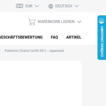
EUR
DEUTSCH
 Reklamationen
Kontaktformular
WARENKORB LEEREN
WARENKORB
GESCHÄFTSBEWERTUNG
FAQ
ARTIKEL & NEUIGKEIT
Pokemon Chatot (sv5K 081) - Japanisch
ON
.51
aufspreis:
MENTÁLNĚ NEDOSTUPNÉ