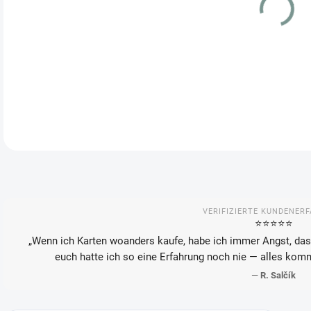
VAR
LIE
VERIFIZIERTE KUNDENER
⭐️⭐️⭐️⭐️⭐️
„Wenn ich Karten woanders kaufe, habe ich immer Angst, das
euch hatte ich so eine Erfahrung noch nie — alles kom
—
R. Salčík