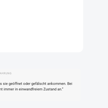
IANTE
FEROPTIONEN
−
+
In den Warenkorb
FRAGEN
ANSEHEN
FAHRUNG
s sie geöffnet oder gefälscht ankommen. Bei
mt immer in einwandfreiem Zustand an.“