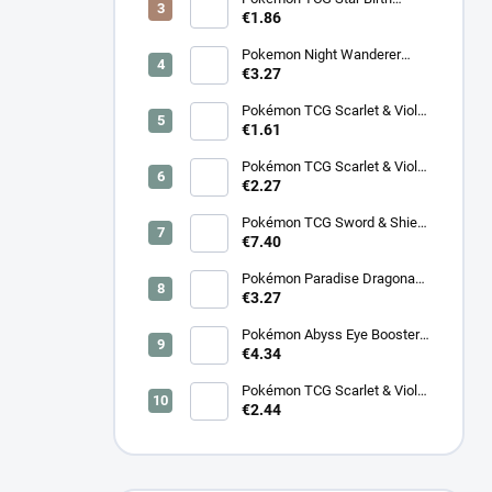
Booster – Koreanisch
€1.86
Pokemon Night Wanderer
Booster (sv6a) - Japanisch
€3.27
Pokémon TCG Scarlet & Violet
Night Wanderer Booster –
€1.61
Koreanisch
Pokémon TCG Scarlet & Violet
Surging Sparks Booster –
€2.27
Koreanisch
Pokémon TCG Sword & Shield
Eevee Heroes Booster –
€7.40
Koreanisch
Pokémon Paradise Dragona
Booster (SV7a) – Japanisch
€3.27
Pokémon Abyss Eye Booster
(M5) – Japanisch
€4.34
Pokémon TCG Scarlet & Violet
Cyber Judge Booster -
€2.44
Koreanisch