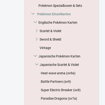
s
Pokémon Spezialboxen & Sets
t
e
Pokémon Einzelkarten
Englische Pokémon Karten
Scarlet & Violet
Sword & Shield
Vintage
Japanische Pokémon Karten
Japanische Scarlet & Violet
Heat wave arena (sv9a)
Battle Partners (sv9)
Super Electric Breaker (sv8)
Paradise Dragona (sv7a)