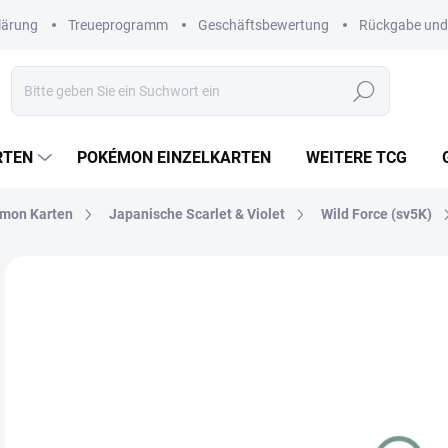
lärung
Treueprogramm
Geschäftsbewertung
Rückgabe und
Suchen
RTEN
POKÉMON EINZELKARTEN
WEITERE TCG
mon Karten
Japanische Scarlet & Violet
Wild Force (sv5K)
Nicht bewertet
Bewertungsdetails
MARKE:
POKÉM
JAPANISCH
€3
Verk
MO