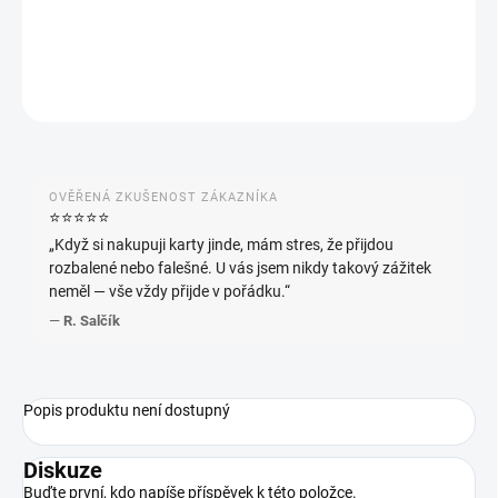
−
+
Přidat do košíku
ZEPTAT SE
HLÍDAT
OVĚŘENÁ ZKUŠENOST ZÁKAZNÍKA
⭐️⭐️⭐️⭐️⭐️
„Když si nakupuji karty jinde, mám stres, že přijdou
rozbalené nebo falešné. U vás jsem nikdy takový zážitek
neměl — vše vždy přijde v pořádku.“
—
R. Salčík
Popis produktu není dostupný
Diskuze
Buďte první, kdo napíše příspěvek k této položce.