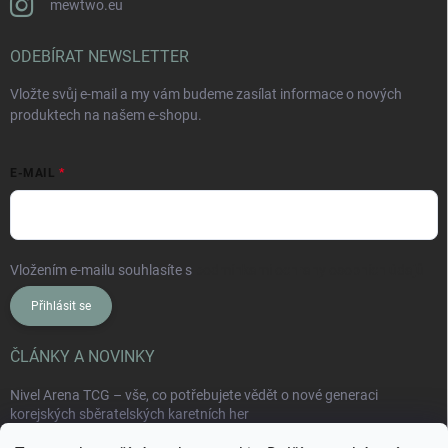
mewtwo.eu
ODEBÍRAT NEWSLETTER
Vložte svůj e-mail a my vám budeme zasílat informace o nových
produktech na našem e-shopu.
E-MAIL
Vložením e-mailu souhlasíte s
podmínkami ochrany osobních údajů
Přihlásit se
ČLÁNKY A NOVINKY
Nivel Arena TCG – vše, co potřebujete vědět o nové generaci
korejských sběratelských karetních her