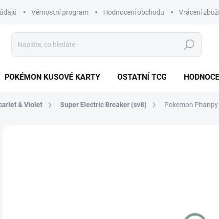
údajů
Věrnostní program
Hodnocení obchodu
Vrácení zbož
Hledat
POKÉMON KUSOVÉ KARTY
OSTATNÍ TCG
HODNOCE
carlet & Violet
Super Electric Breaker (sv8)
Pokemon Phanpy (
Neohodnoceno
Podrobnosti hodnocení
ZNAČKA
JAPONSKÝ
79
Měr
MO
cena