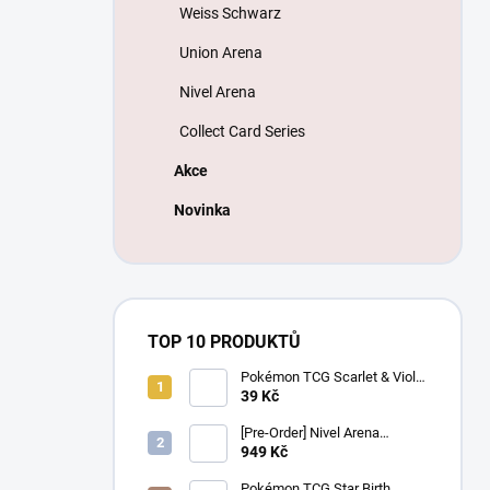
Weiss Schwarz
Union Arena
Nivel Arena
Collect Card Series
Akce
Novinka
TOP 10 PRODUKTŮ
Pokémon TCG Scarlet & Violet
Battle Partners Booster –
39 Kč
Korejský
[Pre-Order] Nivel Arena
Goddess of Victory NIKKE
949 Kč
BT08: Wave to You Booster
Box - Korejský
Pokémon TCG Star Birth