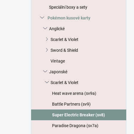
p
Speciální boxy a sety
a
n
Pokémon kusové karty
e
Anglické
l
Scarlet & Violet
Sword & Shield
Vintage
Japonské
Scarlet & Violet
Heat wave arena (sv9a)
Battle Partners (sv9)
Super Electric Breaker (sv8)
Paradise Dragona (sv7a)