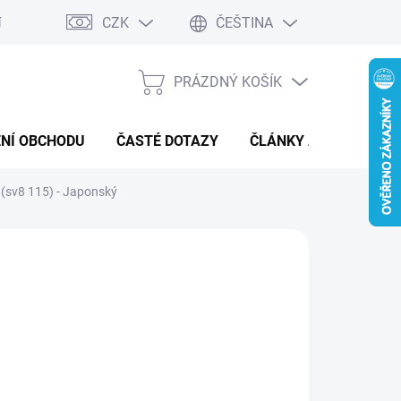
CZK
ČEŠTINA
í a reklamace
Kontaktní formulář
PRÁZDNÝ KOŠÍK
NÁKUPNÍ
KOŠÍK
NÍ OBCHODU
ČASTÉ DOTAZY
ČLÁNKY A NOVINKY
sv8 115) - Japonský
:
POKÉMON
 Kč
ná
MENTÁLNĚ NEDOSTUPNÉ
: