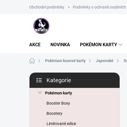
Přejít
Obchodní podmínky
Podmínky o ochraně osobních 
na
obsah
AKCE
NOVINKA
POKÉMON KARTY
Domů
Pokémon kusové karty
Japonské
S
P
Kategorie
o
Přeskočit
s
kategorie
t
Pokémon karty
r
Booster Boxy
a
n
Boostery
n
Limitované edice
í