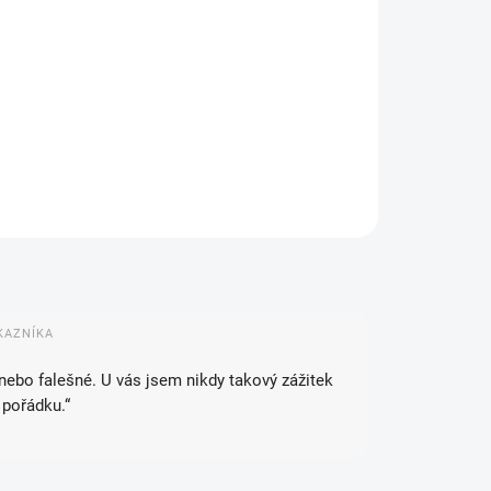
IANTA
NOSTI DORUČENÍ
−
+
Přidat do košíku
ZEPTAT SE
HLÍDAT
KAZNÍKA
 nebo falešné. U vás jsem nikdy takový zážitek
 pořádku.“