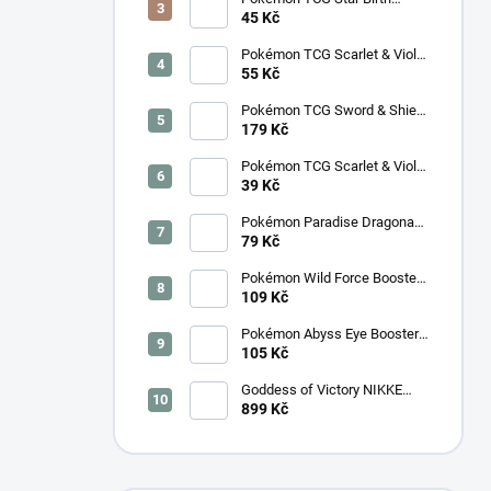
Booster – Korejský
45 Kč
Pokémon TCG Scarlet & Violet
Surging Sparks Booster –
55 Kč
Korejský
Pokémon TCG Sword & Shield
Eevee Heroes Booster –
179 Kč
Korejský
Pokémon TCG Scarlet & Violet
Night Wanderer Booster –
39 Kč
Korejský
Pokémon Paradise Dragona
Booster (SV7a) – Japonský
79 Kč
Pokémon Wild Force Booster
(sv5k) – Japonský
109 Kč
Pokémon Abyss Eye Booster
(M5) – Japonský
105 Kč
Goddess of Victory NIKKE
SB01 Special Booster Box
899 Kč
2025 - Korejský