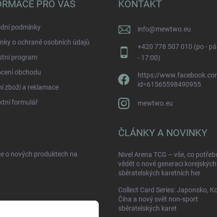
ORMACE PRO VÁS
KONTAKT
dní podmínky
info
@
mewtwo.eu
nky o ochraně osobních údajů
+420 778 507 010 (po - pá
stní program
- 17:00)
cení obchodu
https://www.facebook.com
id=61565598490955
í zboží a reklamace
tní formulář
mewtwo.eu
ČLÁNKY A NOVINKY
ce o nových produktech na
Nivel Arena TCG – vše, co potřeb
vědět o nové generaci korejských
sběratelských karetních her
Collect Card Series: Japonsko, K
Čína a nový svět non-sport
sběratelských karet