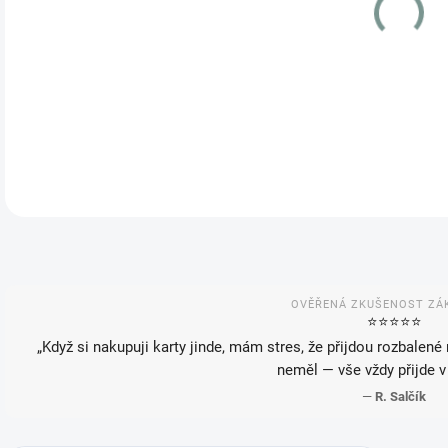
VAR
MOŽ
OVĚŘENÁ ZKUŠENOST ZÁ
⭐️⭐️⭐️⭐️⭐️
„Když si nakupuji karty jinde, mám stres, že přijdou rozbalené
neměl — vše vždy přijde v
—
R. Salčík