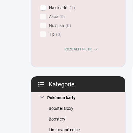
p
Na skladě
1
a
Akce
n
0
e
Novinka
0
l
Tip
0
ROZBALIT FILTR
Kategorie
Přeskočit
kategorie
Pokémon karty
Booster Boxy
Boostery
Limitované edice