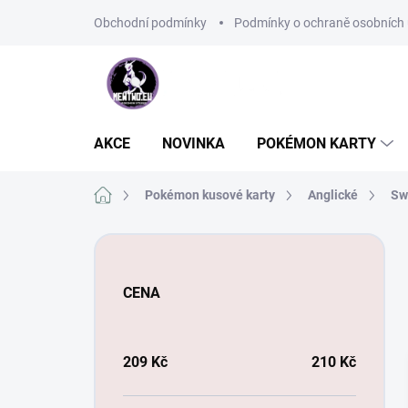
Přejít
Obchodní podmínky
Podmínky o ochraně osobních 
na
obsah
AKCE
NOVINKA
POKÉMON KARTY
Domů
Pokémon kusové karty
Anglické
Sw
P
o
s
CENA
t
r
a
n
209
Kč
210
Kč
n
í