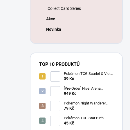
Collect Card Series
Akce
Novinka
TOP 10 PRODUKTŮ
Pokémon TCG Scarlet & Violet
Battle Partners Booster –
39 Kč
Korejský
[Pre-Order] Nivel Arena
Goddess of Victory NIKKE
949 Kč
BT08: Wave to You Booster
Box - Korejský
Pokemon Night Wanderer
Booster (sv6a) - Japonský
79 Kč
Pokémon TCG Star Birth
Booster – Korejský
45 Kč