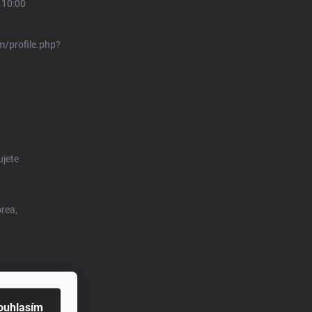
 10:00
/profile.php?
ujete
orea,
o.eu
ouhlasím