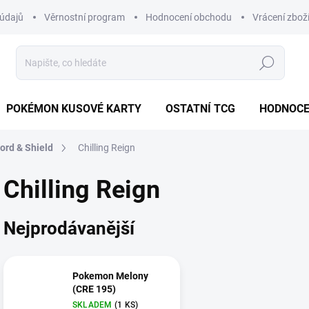
údajů
Věrnostní program
Hodnocení obchodu
Vrácení zbož
Hledat
POKÉMON KUSOVÉ KARTY
OSTATNÍ TCG
HODNOCE
ord & Shield
Chilling Reign
Chilling Reign
Nejprodávanější
Pokemon Melony
(CRE 195)
SKLADEM
(1 KS)