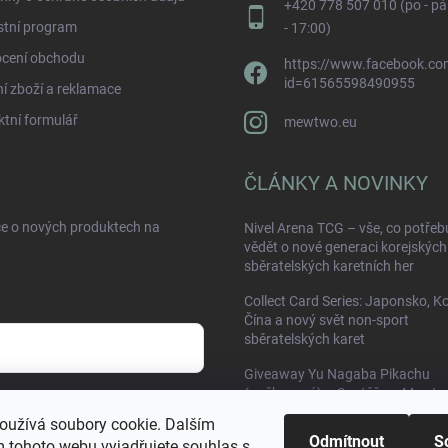
+420 778 507 010 (po - pá
stní program
- 17:00)
cení obchodu
https://www.facebook.com
id=61565598490955
í zboží a reklamace
tní formulář
mewtwo.eu
ČLÁNKY A NOVINKY
ce o nových produktech na
Nivel Arena TCG – vše, co potřeb
vědět o nové generaci korejských
sběratelských karetních her
Collect Card Series: Japonsko, K
Čína a nový svět non-sport
sběratelských karet
Giveaway Yu Nagaba Pikachu
(poškozená) – Soutěž na Mewtw
sobních údajů
oužívá soubory cookie. Dalším
Odmítnout
S
 tohoto webu vyjadřujete souhlas s