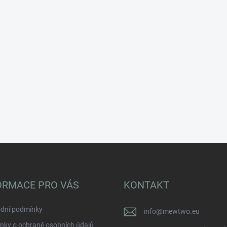
ORMACE PRO VÁS
KONTAKT
dní podmínky
info
@
mewtwo.eu
nky o ochraně osobních údajů