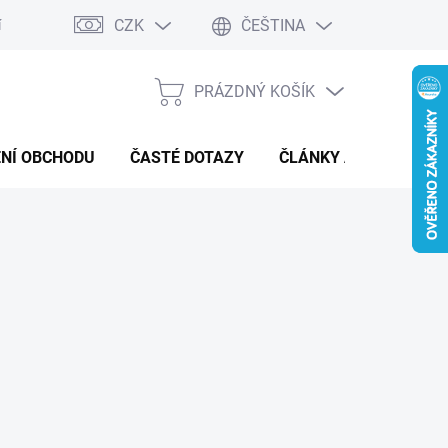
CZK
ČEŠTINA
í a reklamace
Kontaktní formulář
PRÁZDNÝ KOŠÍK
NÁKUPNÍ
KOŠÍK
NÍ OBCHODU
ČASTÉ DOTAZY
ČLÁNKY A NOVINKY