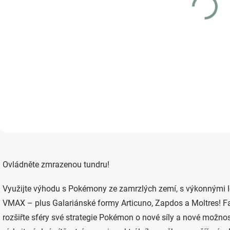
(1 KS)
t
Pokemon Melony (CRE
ů
195)
209 Kč
Detail
O
v
Ovládněte zmrazenou tundru!
l
á
d
Využijte výhodu s Pokémony ze zamrzlých zemí, s výkonnými I
a
VMAX – plus Galariánské formy Articuno, Zapdos a Moltres! Fan
c
í
rozšiřte sféry své strategie Pokémon o nové síly a nové možno
p