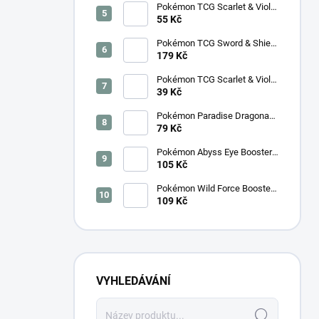
Pokémon TCG Scarlet & Violet
Surging Sparks Booster –
55 Kč
Korejský
Pokémon TCG Sword & Shield
Eevee Heroes Booster –
179 Kč
Korejský
Pokémon TCG Scarlet & Violet
Night Wanderer Booster –
39 Kč
Korejský
Pokémon Paradise Dragona
Booster (SV7a) – Japonský
79 Kč
Pokémon Abyss Eye Booster
(M5) – Japonský
105 Kč
Pokémon Wild Force Booster
(sv5k) – Japonský
109 Kč
VYHLEDÁVÁNÍ
Hledat