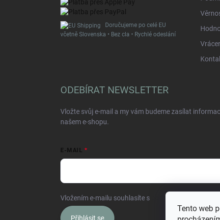
Věrno
Doručujeme po celé EU
Hodno
včetně Slovenska • Bez cla • Rychlé odeslání
Vrácen
Kontak
ODEBÍRAT NEWSLETTER
Vložte svůj e-mail a my vám budeme zasílat informa
našem e-shopu.
E-MAIL
Vložením e-mailu souhlasíte s
podmínkami ochrany o
Tento web p
Přihlásit se
procházením