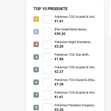
TOP 10 PRODUKTE
Pokémon TCG Scarlet & Violet
Battle Partners Booster –
€1.61
Koreanisch
[Pre-Order] Nivel Arena
Goddess of Victory NIKKE
€39.20
BT08: Wave to You Booster
Box - Koreanisch
Pokemon Night Wanderer
Booster (sv6a) - Japanisch
€3.26
Pokémon TCG Star Birth
Booster – Koreanisch
€1.86
Pokémon TCG Scarlet & Violet
Surging Sparks Booster –
€2.27
Koreanisch
Pokémon TCG Sword & Shield
Eevee Heroes Booster –
€7.39
Koreanisch
Pokémon TCG Scarlet & Violet
Night Wanderer Booster –
€1.61
Koreanisch
Pokémon Paradise Dragona
Booster (SV7a) – Japanisch
€3.26