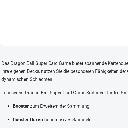
Dragon Ball Fusion World Ultra
Limit (FB-04) Booster Box –
japanische Edition mit 24
Boostern zu je 6 Karten. Neue
Karten und spezielle
Illustrationen aus dem Dragon
Ball...
S
t
Das Dragon Ball Super Card Game bietet spannende Kartenduell
e
u
Ihre eigenen Decks, nutzen Sie die besonderen Fähigkeiten der 
e
dynamischen Schlachten.
r
e
l
In unserem Dragon Ball Super Card Game Sortiment finden Sie
e
m
Booster
zum Erweitern der Sammlung
e
n
t
Booster Boxen
für intensives Sammeln
e