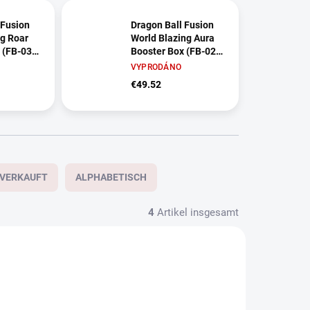
 Fusion
Dragon Ball Fusion
g Roar
World Blazing Aura
 (FB-03)
Booster Box (FB-02)
h
– Japanisch
VYPRODÁNO
€49.52
TVERKAUFT
ALPHABETISCH
4
Artikel insgesamt
JAPANISCH