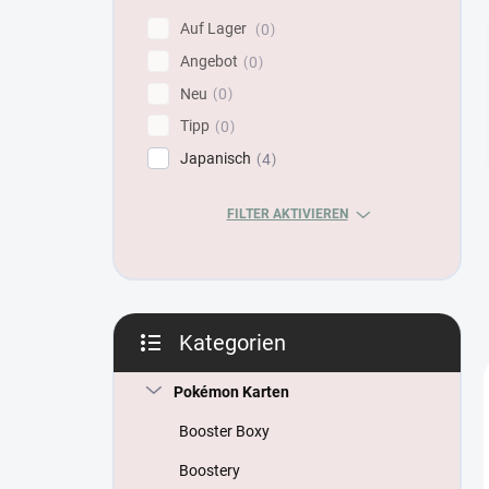
s
Auf Lager
0
t
Angebot
e
0
Neu
0
Tipp
0
Japanisch
4
FILTER AKTIVIEREN
Kategorien
Kategorien
überspringen
Pokémon Karten
Booster Boxy
Boostery