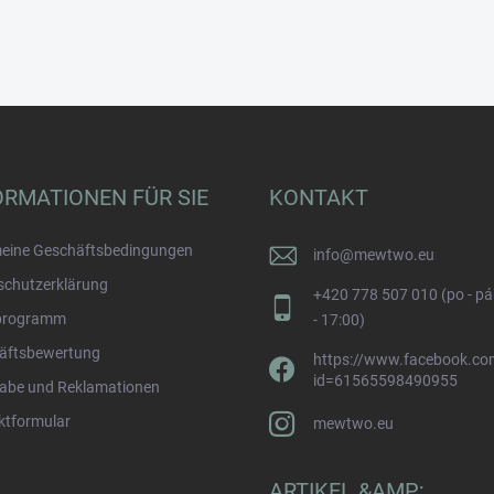
ORMATIONEN FÜR SIE
KONTAKT
meine Geschäftsbedingungen
info
@
mewtwo.eu
schutzerklärung
+420 778 507 010 (po - pá
programm
- 17:00)
äftsbewertung
https://www.facebook.com
id=61565598490955
abe und Reklamationen
ktformular
mewtwo.eu
ARTIKEL &AMP;