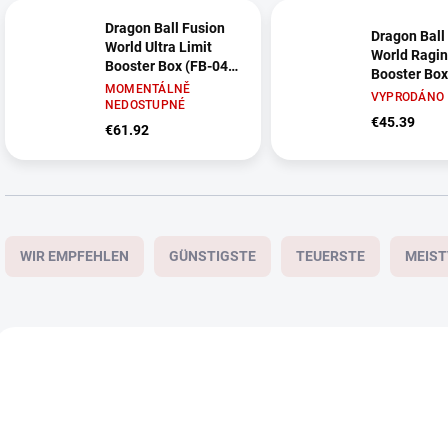
Dragon Ball Fusion
Dragon Ball
World Ultra Limit
World Ragin
Booster Box (FB-04)
Booster Box
– Japanisch
MOMENTÁLNĚ
– Japanisc
VYPRODÁNO
NEDOSTUPNÉ
€45.39
€61.92
P
r
WIR EMPFEHLEN
GÜNSTIGSTE
TEUERSTE
MEIS
o
d
u
k
L
t
i
JAPANISCH
JAPANISCH
s
s
o
t
r
e
t
d