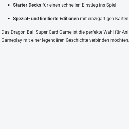
d
Starter Decks
für einen schnellen Einstieg ins Spiel
e
r
L
Spezial- und limitierte Editionen
mit einzigartigen Karten
i
s
Das Dragon Ball Super Card Game ist die perfekte Wahl für An
t
e
Gameplay mit einer legendären Geschichte verbinden möchten