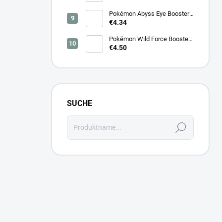
Pokémon Abyss Eye Booster
(M5) – Japanisch
€4.34
Pokémon Wild Force Booster
(sv5k) – Japanisch
€4.50
SUCHE
Suchen