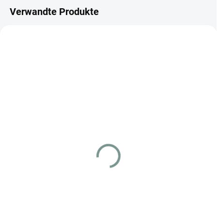
Verwandte Produkte
JAPANISCH
JAPANISCH
SKLADEM
VYPRODÁNO
(1 ST)
Sword Art Online
Code Geass Lelouch of
(UA15BT) – Japanisch
the Rebellion (UA01BT)
€57.79
– Japanisch
€82.57
Detail
In den Warenkorb
Sword Art Online (UA15BT)
Booster Box – japanische Edition
Code Geass Lelouch of the
des Weiss Schwarz
Rebellion (UA01BT) Booster Box –
Sammelkartenspiels. Enthält 16