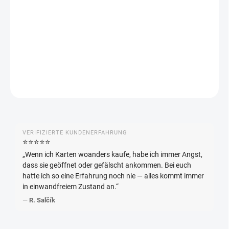
Sword Art Online Vol.2 (EX08BT) Booster Box – japanische Weiss
Schwarz Edition. Enthält 20 Booster mit jeweils 8 Karten.
DETAILLIERTE INFORMATIONEN
FRAGEN
ANSEHEN
VERIFIZIERTE KUNDENERFAHRUNG
⭐️⭐️⭐️⭐️⭐️
„Wenn ich Karten woanders kaufe, habe ich immer Angst,
dass sie geöffnet oder gefälscht ankommen. Bei euch
hatte ich so eine Erfahrung noch nie — alles kommt immer
in einwandfreiem Zustand an.“
—
R. Salčík