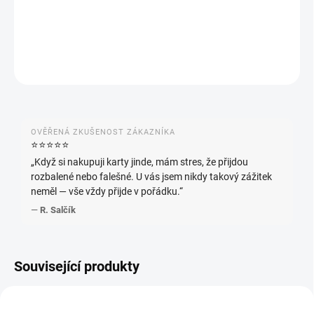
kartách.
DETAILNÍ INFORMACE
ZEPTAT SE
HLÍDAT
OVĚŘENÁ ZKUŠENOST ZÁKAZNÍKA
⭐️⭐️⭐️⭐️⭐️
„Když si nakupuji karty jinde, mám stres, že přijdou
rozbalené nebo falešné. U vás jsem nikdy takový zážitek
neměl — vše vždy přijde v pořádku.“
—
R. Salčík
Související produkty
JAPONSKÝ
JAPONSKÝ