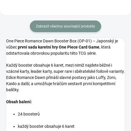
Zobrazit všechny související produkty
One Piece Romance Dawn Booster Box (OP-01) – Japonský je
vůbec
první sada karetní hry One Piece Card Game
, která
odstartovala obrovskou popularitu této TCG série.
Každý booster obsahuje 6 karet, mezi nimiž najdete běžné i
vzácné karty, leader karty, super rare i sběratelské foilové varianty.
Edice Romance Dawn přináší slavné postavy jako Luffy, Zoro,
Kaido a další, a umožňuje hráčům sestavit první kompetitivní
balíčky.
Obsah balení:
24 boosterů
každý booster obsahuje 6 karet