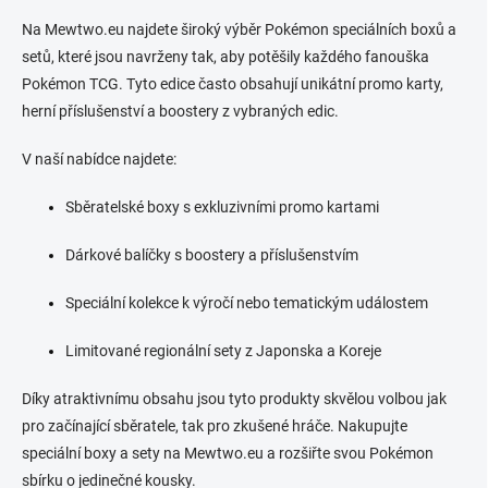
v
l
Na Mewtwo.eu najdete široký výběr Pokémon speciálních boxů a
á
setů, které jsou navrženy tak, aby potěšily každého fanouška
d
Pokémon TCG. Tyto edice často obsahují unikátní promo karty,
a
c
herní příslušenství a boostery z vybraných edic.
í
p
V naší nabídce najdete:
r
v
Sběratelské boxy s exkluzivními promo kartami
k
y
v
Dárkové balíčky s boostery a příslušenstvím
ý
p
Speciální kolekce k výročí nebo tematickým událostem
i
s
Limitované regionální sety z Japonska a Koreje
u
Díky atraktivnímu obsahu jsou tyto produkty skvělou volbou jak
pro začínající sběratele, tak pro zkušené hráče. Nakupujte
speciální boxy a sety na Mewtwo.eu a rozšiřte svou Pokémon
sbírku o jedinečné kousky.