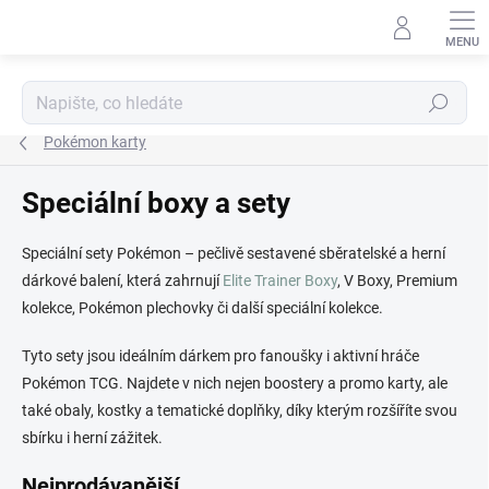
Přejít
na
obsah
Hledat
Pokémon karty
Speciální boxy a sety
Speciální sety Pokémon – pečlivě sestavené sběratelské a herní
dárkové balení, která zahrnují
Elite Trainer Boxy
, V Boxy, Premium
kolekce, Pokémon plechovky či další speciální kolekce.
Tyto sety jsou ideálním dárkem pro fanoušky i aktivní hráče
Pokémon TCG. Najdete v nich nejen boostery a promo karty, ale
také obaly, kostky a tematické doplňky, díky kterým rozšíříte svou
sbírku i herní zážitek.
Nejprodávanější