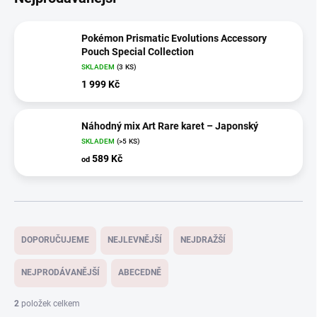
Pokémon Prismatic Evolutions Accessory
Pouch Special Collection
SKLADEM
(3 KS)
1 999 Kč
Náhodný mix Art Rare karet – Japonský
SKLADEM
(>5 KS)
589 Kč
od
Ř
a
DOPORUČUJEME
NEJLEVNĚJŠÍ
NEJDRAŽŠÍ
z
e
NEJPRODÁVANĚJŠÍ
ABECEDNĚ
n
í
2
položek celkem
p