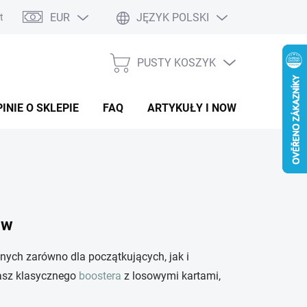
EUR
JĘZYK POLSKI
ntaktowy
PUSTY KOSZYK
KOSZYK
INIE O SKLEPIE
FAQ
ARTYKUŁY I NOWOŚCI
ów
alnych zarówno dla początkujących, jak i
kasz klasycznego
boostera
z losowymi kartami,