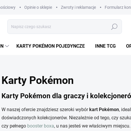
nościowy
Opinie o sklepie
Zwroty i reklamacje
Formularz ko
Szukaj
ON
KARTY POKÉMON POJEDYNCZE
INNE TCG
OP
Karty Pokémon
Karty Pokémon dla graczy i kolekcjoner
W naszej ofercie znajdziesz szeroki wybór
kart Pokémon
, ide
doświadczonych kolekcjonerów. Niezależnie od tego, czy szu
czy pełnego
booster boxa
, u nas jesteś we właściwym miejscu.