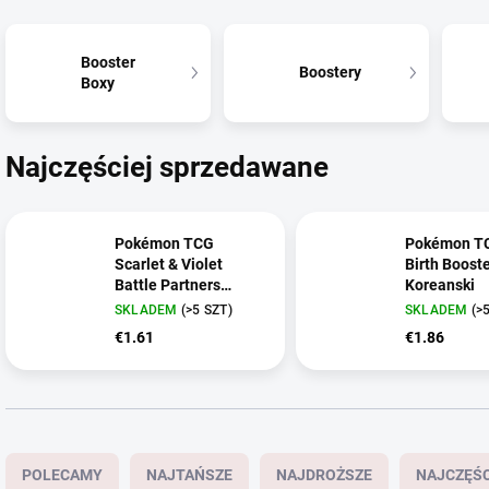
Booster
Boostery
Boxy
Najczęściej sprzedawane
Pokémon TCG
Pokémon TC
Scarlet & Violet
Birth Booste
Battle Partners
Koreanski
Booster – Koreanski
SKLADEM
(>5 SZT)
SKLADEM
(>
€1.61
€1.86
S
o
POLECAMY
NAJTAŃSZE
NAJDROŻSZE
NAJCZĘŚ