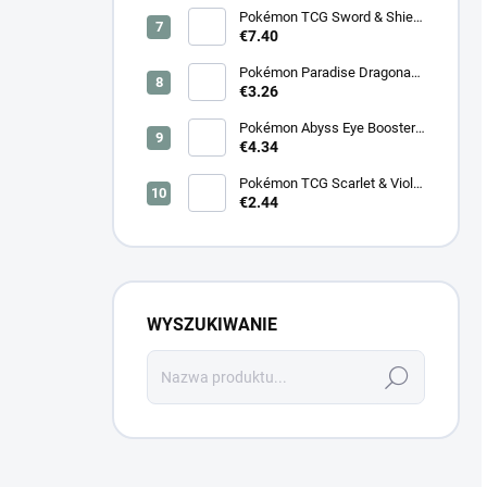
Pokémon TCG Sword & Shield
Eevee Heroes Booster –
€7.40
Koreanski
Pokémon Paradise Dragona
Booster (SV7a) – Japonski
€3.26
Pokémon Abyss Eye Booster
(M5) – Japonski
€4.34
Pokémon TCG Scarlet & Violet
Cyber Judge Booster -
€2.44
Koreanski
WYSZUKIWANIE
Szukaj