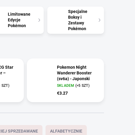
Specjalne
Limitowane
Boksy i
Edycje
Zestawy
Pokémon
Pokémon
G Star
Pokemon Night
r –
Wanderer Booster
(sv6a) - Japonski
5 SZT)
SKLADEM
(>5 SZT)
€3.27
CIEJ SPRZEDAWANE
ALFABETYCZNIE