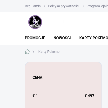
Przejść
Regulamin
Polityka prywatności
Program lojal
do
treści
PROMOCJE
NOWOŚCI
KARTY POKÉM
Home
Karty Pokémon
P
a
s
CENA
e
k
b
o
€
1
€
497
c
z