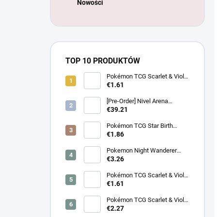
Nowości
TOP 10 PRODUKTÓW
Pokémon TCG Scarlet & Violet
Battle Partners Booster –
€1.61
Koreanski
[Pre-Order] Nivel Arena
Goddess of Victory NIKKE
€39.21
BT08: Wave to You Booster
Box - Koreanski
Pokémon TCG Star Birth
Booster – Koreanski
€1.86
Pokemon Night Wanderer
Booster (sv6a) - Japonski
€3.26
Pokémon TCG Scarlet & Violet
Night Wanderer Booster –
€1.61
Koreanski
Pokémon TCG Scarlet & Violet
Surging Sparks Booster –
€2.27
Koreanski