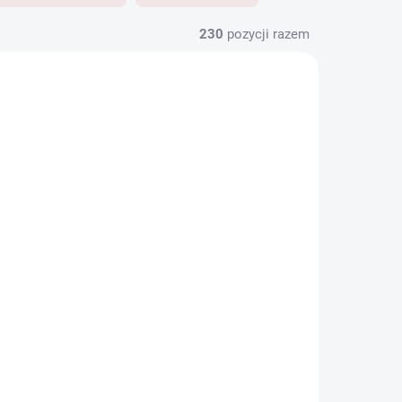
230
pozycji razem
JAPOŃSKI
RODÁNO
VYPRODÁNO
t N
Detective Pikachu
098/SV-P (SEALED)
€248
góły
Szczegóły