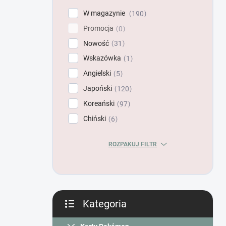
n
W magazynie
190
y
Promocja
0
Nowość
31
Wskazówka
1
Angielski
5
Japoński
120
Koreański
97
Chiński
6
ROZPAKUJ FILTR
Kategoria
Pominąć
kategorie