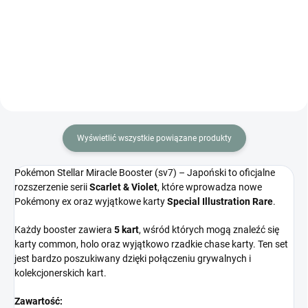
Booster (sv6) – japoński booster
edycji Scarlet & Violet Future
z edycji Scarlet & Violet Mask of
Flash. Zawiera 5 kart.
Change. Zawiera 5 kart.
Wyświetlić wszystkie powiązane produkty
Pokémon Stellar Miracle Booster (sv7) – Japoński to oficjalne
rozszerzenie serii
Scarlet & Violet
, które wprowadza nowe
Pokémony ex oraz wyjątkowe karty
Special Illustration Rare
.
Każdy booster zawiera
5 kart
, wśród których mogą znaleźć się
karty common, holo oraz wyjątkowo rzadkie chase karty. Ten set
jest bardzo poszukiwany dzięki połączeniu grywalnych i
kolekcjonerskich kart.
Zawartość: