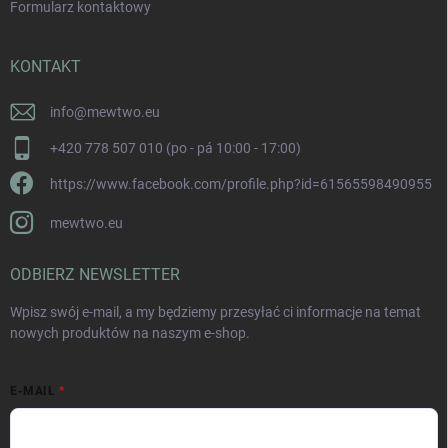
Formularz kontaktowy
KONTAKT
info
@
mewtwo.eu
+420 778 507 010 (po - pá 10:00 - 17:00)
https://www.facebook.com/profile.php?id=61565598490955
mewtwo.eu
ODBIERZ NEWSLETTER
Wpisz swój e-mail, a my będziemy przesyłać ci informacje na temat
nowych produktów na naszym e-shop.
E-MAIL