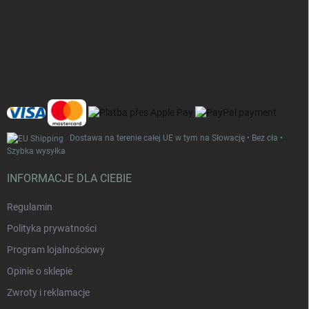
S
t
o
p
k
a
Dostawa na terenie całej UE w tym na Słowację • Bez cła •
Szybka wysyłka
INFORMACJE DLA CIEBIE
Regulamin
Polityka prywatności
Program lojalnościowy
Opinie o sklepie
Zwroty i reklamacje