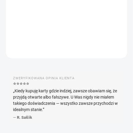
Pokémon Stellar Miracle Booster (sv7) – japońska edycja Scarlet
& Violet z 5 kartami w każdym opakowaniu i szansą na Pokémony
ex oraz specjalne ilustracje.
INFORMACJE SZCZEGÓŁOWE
ZADAJ PYTANIE
POWIADOM MNIE
ZWERYFIKOWANA OPINIA KLIENTA
⭐️⭐️⭐️⭐️⭐️
„Kiedy kupuję karty gdzie indziej, zawsze obawiam się, że
przyjdą otwarte albo fałszywe. U Was nigdy nie miałem
takiego doświadczenia — wszystko zawsze przychodzi w
idealnym stanie.”
—
R. Salčík