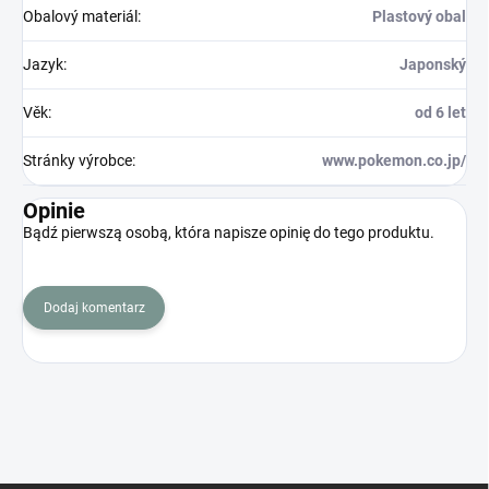
Obalový materiál
:
Plastový obal
Jazyk
:
Japonský
Věk
:
od 6 let
Stránky výrobce
:
www.pokemon.co.jp/
Opinie
Bądź pierwszą osobą, która napisze opinię do tego produktu.
Dodaj komentarz