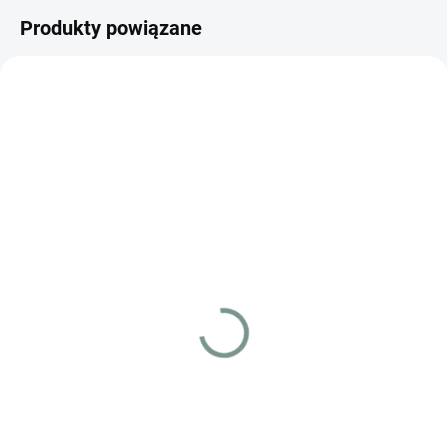
Produkty powiązane
JAPOŃSKI
JAPOŃSKI
MOMENTÁLNĚ NEDOSTUPNÉ
SKLADEM
(>5 SZT)
Pokémon Future Flash
Pokémon Mask of
Booster (sv4M) –
Change Booster (sv6) –
Japonski
Japonski
€2.43
€3.50
Szczegóły
Do koszyka
Pokémon Future Flash Booster
Pokémon Mask of Change
(sv4M) – japoński booster z