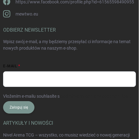
https://www.facebook.com/profile.php?id=61565598490955
mewtwo.eu
ODBIERZ NEWSLETTER
Wpisz swój e-mail, a my będziemy przesyłać ci informacje na temat
nowych produktów na naszym e-shop.
E-MAIL
Vložením e-mailu souhlasíte s
podmínkami ochrany osobních údajů
Zaloguj się
ARTYKUŁY I NOWOŚCI
Nivel Arena TCG – wszystko, co musisz wiedzieć o nowej generacji