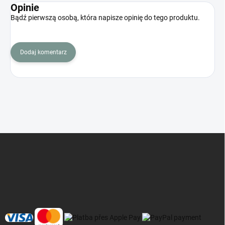
Opinie
Bądź pierwszą osobą, która napisze opinię do tego produktu.
Dodaj komentarz
S
t
o
p
k
a