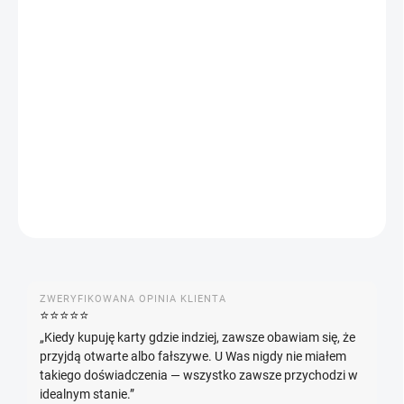
17.08.2026
OPCJE DOSTAWY
−
+
Dodaj do koszyka
Japoński zestaw promocyjny Pokémon z ilustracją Yu Nagaba.
INFORMACJE SZCZEGÓŁOWE
ZADAJ PYTANIE
POWIADOM MNIE
ZWERYFIKOWANA OPINIA KLIENTA
⭐️⭐️⭐️⭐️⭐️
„Kiedy kupuję karty gdzie indziej, zawsze obawiam się, że
przyjdą otwarte albo fałszywe. U Was nigdy nie miałem
takiego doświadczenia — wszystko zawsze przychodzi w
idealnym stanie.”