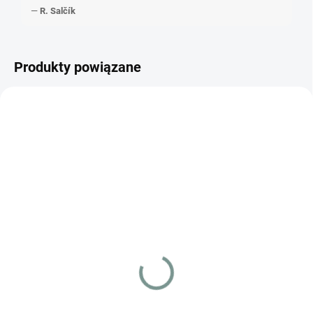
—
R. Salčík
Produkty powiązane
JAPOŃSKI
VYPRODÁNO
SKLADEM
Detective Pikachu
(1 SZT)
098/SV-P (SEALED)
Pokémon Pearl Clan
Special Set
€247.23
€82.38
od
Szczegóły
Szczegóły