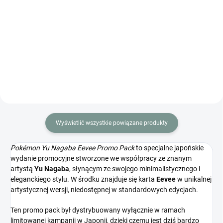
Japońska karta promocyjna
Detective Pikachu 098/SV-P w
Specjalny japoński zestaw
zapieczętowanym opakowaniu.
Pokémon Pearl Clan z
akcesoriami i boosterami VSTAR
Universe.
Wyświetlić wszystkie powiązane produkty
Pokémon Yu Nagaba Eevee Promo Pack
to specjalne japońskie
wydanie promocyjne stworzone we współpracy ze znanym
artystą
Yu Nagaba
, słynącym ze swojego minimalistycznego i
eleganckiego stylu. W środku znajduje się karta
Eevee
w unikalnej
artystycznej wersji, niedostępnej w standardowych edycjach.
Ten promo pack był dystrybuowany wyłącznie w ramach
limitowanej kampanii w Japonii, dzięki czemu jest dziś bardzo