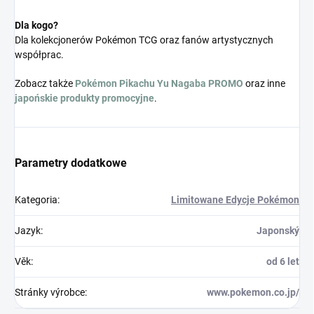
Dla kogo?
Dla kolekcjonerów Pokémon TCG oraz fanów artystycznych
współprac.
Zobacz także
Pokémon Pikachu Yu Nagaba PROMO
oraz inne
japońskie produkty promocyjne
.
Parametry dodatkowe
Kategoria
:
Limitowane Edycje Pokémon
Jazyk
:
Japonský
Věk
:
od 6 let
Stránky výrobce
:
www.pokemon.co.jp/