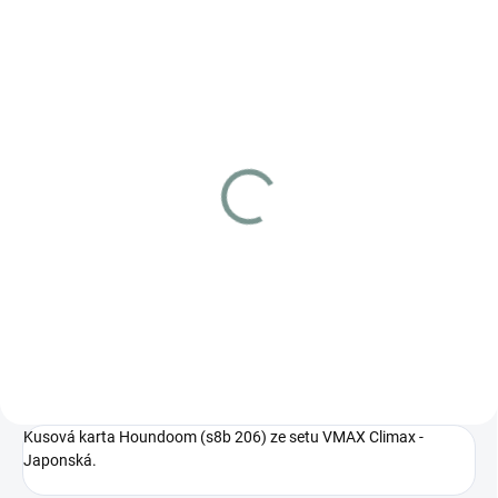
MOMENTÁLNĚ NEDOSTUPNÉ
Pokemon Alcremie (s8b
201) - Japonski
€3.26
Szczegóły
Kusová karta Houndoom (s8b 206) ze setu VMAX Climax -
Japonská.