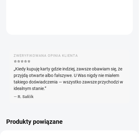
INFORMACJE SZCZEGÓŁOWE
ZADAJ PYTANIE
POWIADOM MNIE
ZWERYFIKOWANA OPINIA KLIENTA
⭐️⭐️⭐️⭐️⭐️
„Kiedy kupuję karty gdzie indziej, zawsze obawiam się, że
przyjdą otwarte albo fałszywe. U Was nigdy nie miałem
takiego doświadczenia — wszystko zawsze przychodzi w
idealnym stanie.”
—
R. Salčík
Produkty powiązane
JAPOŃSKI