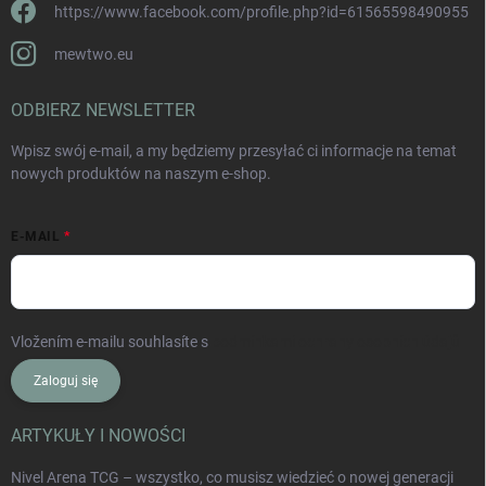
https://www.facebook.com/profile.php?id=61565598490955
mewtwo.eu
ODBIERZ NEWSLETTER
Wpisz swój e-mail, a my będziemy przesyłać ci informacje na temat
nowych produktów na naszym e-shop.
E-MAIL
Vložením e-mailu souhlasíte s
podmínkami ochrany osobních údajů
Zaloguj się
ARTYKUŁY I NOWOŚCI
Nivel Arena TCG – wszystko, co musisz wiedzieć o nowej generacji