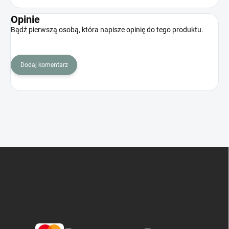
Opinie
Bądź pierwszą osobą, która napisze opinię do tego produktu.
Dodaj komentarz
S
t
o
p
k
a