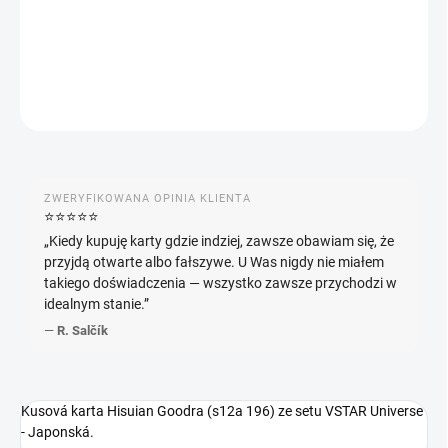
INFORMACJE SZCZEGÓŁOWE
ZADAJ PYTANIE
POWIADOM MNIE
ZWERYFIKOWANA OPINIA KLIENTA
⭐️⭐️⭐️⭐️⭐️
„Kiedy kupuję karty gdzie indziej, zawsze obawiam się, że
przyjdą otwarte albo fałszywe. U Was nigdy nie miałem
takiego doświadczenia — wszystko zawsze przychodzi w
idealnym stanie.”
—
R. Salčík
Kusová karta Hisuian Goodra (s12a 196) ze setu VSTAR Universe
- Japonská.