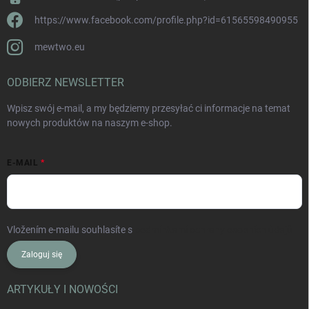
https://www.facebook.com/profile.php?id=61565598490955
mewtwo.eu
ODBIERZ NEWSLETTER
Wpisz swój e-mail, a my będziemy przesyłać ci informacje na temat
nowych produktów na naszym e-shop.
E-MAIL
Vložením e-mailu souhlasíte s
podmínkami ochrany osobních údajů
Zaloguj się
ARTYKUŁY I NOWOŚCI