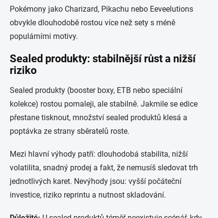
Pokémony jako Charizard, Pikachu nebo Eeveelutions
obvykle dlouhodobě rostou více než sety s méně
populárními motivy.
Sealed produkty: stabilnější růst a nižší
riziko
Sealed produkty (booster boxy, ETB nebo speciální
kolekce) rostou pomaleji, ale stabilně. Jakmile se edice
přestane tisknout, množství sealed produktů klesá a
poptávka ze strany sběratelů roste.
Mezi hlavní výhody patří: dlouhodobá stabilita, nižší
volatilita, snadný prodej a fakt, že nemusíš sledovat trh
jednotlivých karet. Nevýhody jsou: vyšší počáteční
investice, riziko reprintu a nutnost skladování.
Důležité:
U sealed produktů téměř neexistuje scénář, kdy