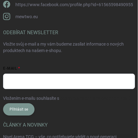
https://www.facebook.com/profile.php?id=61565598490955
mewtwo.eu
ODEBÍRAT NEWSLETTER
Vložte svůj e-mail a my vám budeme zasílat informace o nových
produktech na našem e-shopu.
E-MAIL
Vložením e-mailu souhlasíte s
podmínkami ochrany osobních údajů
Přihlásit se
ČLÁNKY A NOVINKY
Nivel Arena TCG – vše, co potřebujete vědět o nové generaci