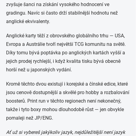
zvyšuje šanci na získání vysokého hodnocení ve
gradingu. Navíc si často drží stabilnější hodnotu než
anglické ekvivalenty.
Anglické karty těží z obrovského globálního trhu — USA,
Evropa a Austrálie tvoří největší TCG komunitu na světě.
Díky tomu bývá poptávka po anglických kartách vyšší a
jejich prodej rychlejší, i když kvalita tisku bývá obecně
horší než u japonských vydání.
Kromě těchto dvou existují i korejské a čínské edice, které
jsou cenově dostupnější a skvělé pro hobby a rozbalování
boosterů. Print run v těchto regionech není nekonečný,
takže i tyto boxy mohou dlouhodobě růst — jen obvykle
pomaleji než JP/ENG.
Ať už si vybereš jakýkoliv jazyk, nejdůležitější není jazyk