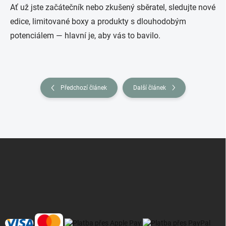
Ať už jste začátečník nebo zkušený sběratel, sledujte nové
edice, limitované boxy a produkty s dlouhodobým
potenciálem — hlavní je, aby vás to bavilo.
Předchozí článek
Další článek
Z
á
p
a
t
í