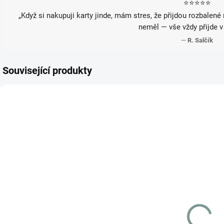
⭐️⭐️⭐️⭐️⭐️
„Když si nakupuji karty jinde, mám stres, že přijdou rozbalené
neměl — vše vždy přijde v
—
R. Salčík
Související produkty
JAPONSKÝ
JAPONSKÝ
JAP
SKLADEM
VYPRODÁNO
(1 KS)
Detective
Meowth
C
Pikachu
192/SV-P
S
098/SV-P
(SEALED)
(SEALED)
5 999 Kč
4 799 Kč