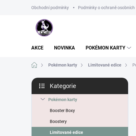
Přejít
Obchodní podmínky
Podmínky o ochraně osobních 
na
obsah
AKCE
NOVINKA
POKÉMON KARTY
Domů
Pokémon karty
Limitované edice
P
P
Kategorie
o
Přeskočit
s
kategorie
t
Pokémon karty
r
Booster Boxy
a
n
Boostery
n
Limitované edice
í