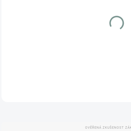
DO:
17.
MOŽ
Poké
Lea
VSTA
VSTA
DETA
OVĚŘENÁ ZKUŠENOST ZÁ