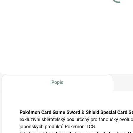
Detail
Do košíku
S
Japonská promo
k
Japonská promo
karta Detective
L
karta Meowth
Pikachu 098/SV-P
P
192/SV-P v
v zapečetěném
zapečetěném
obalu.
obalu.
Popis
Pokémon Card Game Sword & Shield Special Card S
exkluzivní sběratelský box určený pro fanoušky evoluc
japonských produktů Pokémon TCG.