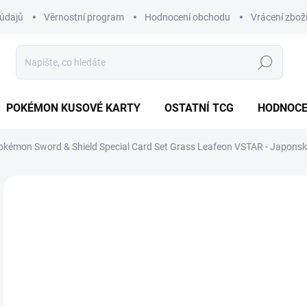
údajů
Věrnostní program
Hodnocení obchodu
Vrácení zbož
Hledat
POKÉMON KUSOVÉ KARTY
OSTATNÍ TCG
HODNOCE
okémon Sword & Shield Special Card Set Grass Leafeon VSTAR - Japons
Neohodnoceno
Podrobnosti hodnocení
ZNAČKA
JAPONSKÝ
1 
Měr
SK
cena
MŮŽ