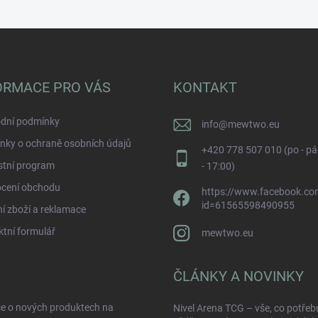
ORMACE PRO VÁS
KONTAKT
dní podmínky
info
@
mewtwo.eu
nky o ochraně osobních údajů
+420 778 507 010 (po - pá
stní program
- 17:00)
cení obchodu
https://www.facebook.com
id=61565598490955
í zboží a reklamace
tní formulář
mewtwo.eu
ČLÁNKY A NOVINKY
ce o nových produktech na
Nivel Arena TCG – vše, co potřeb