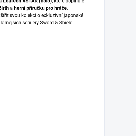
 a Leafeon VSTAR (holo)
, které doplňuje
irth
a
herní příručku pro hráče
.
ozšířit svou kolekci o exkluzivní japonské
lárnějších sérií éry Sword & Shield.