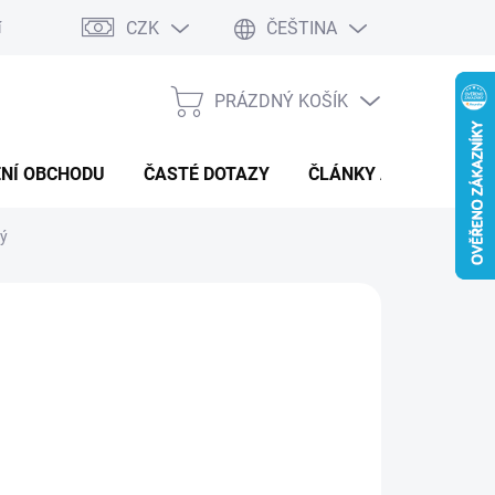
CZK
ČEŠTINA
í a reklamace
Kontaktní formulář
PRÁZDNÝ KOŠÍK
NÁKUPNÍ
KOŠÍK
NÍ OBCHODU
ČASTÉ DOTAZY
ČLÁNKY A NOVINKY
ký
:
POKÉMON
299 Kč
ná
LADEM
(2 KS)
:
EME DORUČIT