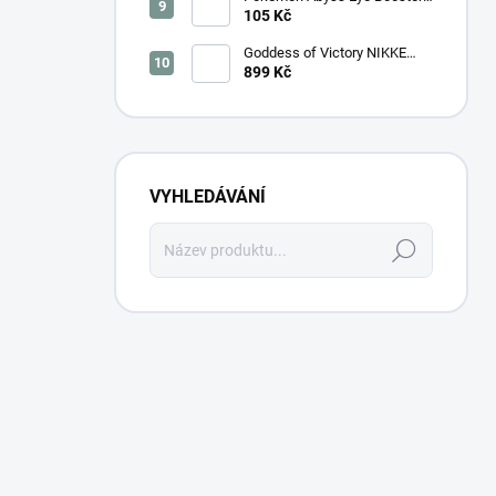
(M5) – Japonský
105 Kč
Goddess of Victory NIKKE
SB01 Special Booster Box
899 Kč
2025 - Korejský
VYHLEDÁVÁNÍ
Hledat