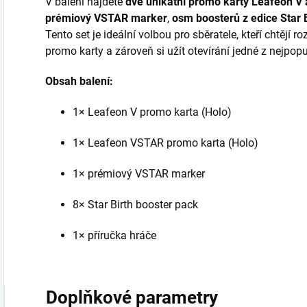
V balení najdete
dvě unikátní promo karty Leafeon V
prémiový VSTAR marker
,
osm boosterů z edice Star B
Tento set je ideální volbou pro sběratele, kteří chtějí r
promo karty a zároveň si užít otevírání jedné z nejpopu
Obsah balení:
1× Leafeon V promo karta (Holo)
1× Leafeon VSTAR promo karta (Holo)
1× prémiový VSTAR marker
8× Star Birth booster pack
1× příručka hráče
Doplňkové parametry