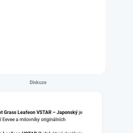
Detail
Do košíku
Stylové album s
tylové album na
motivem N a
arty s motivem
doplňky pro
illie a doplňky pro
Pokémon TCG.
okémon TCG.
Diskuze
et Grass Leafeon VSTAR – Japonský
je
í Eevee a milovníky originálních