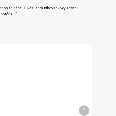
 nebo falešné. U vás jsem nikdy takový zážitek
 pořádku.“
ONSKÝ
JAPONSKÝ
SKLADEM
VYPRODÁNO
(2 KS)
Collection File
ollection File
Set N
et Lillie
1 299 Kč
Další
1 059 Kč
produkt