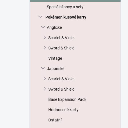
p
Speciální boxy a sety
a
n
Pokémon kusové karty
e
Anglické
l
Scarlet & Violet
Sword & Shield
Vintage
Japonské
Scarlet & Violet
Sword & Shield
Base Expansion Pack
Hodnocené karty
Ostatní