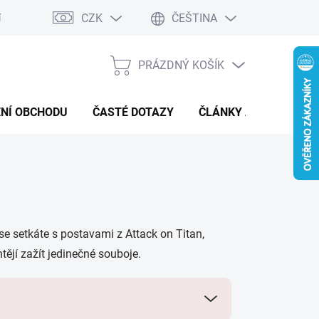
CZK
ČEŠTINA
í a reklamace
Kontaktní formulář
PRÁZDNÝ KOŠÍK
NÁKUPNÍ
KOŠÍK
NÍ OBCHODU
ČASTÉ DOTAZY
ČLÁNKY A NOVINKY
se setkáte s postavami z Attack on Titan,
tějí zažít jedinečné souboje.