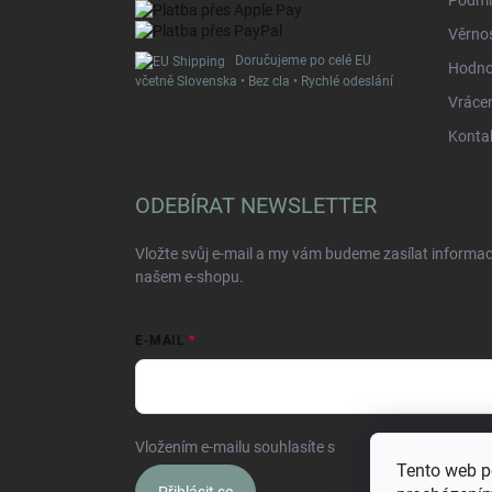
Podmí
Věrno
Doručujeme po celé EU
Hodno
včetně Slovenska • Bez cla • Rychlé odeslání
Vrácen
Kontak
ODEBÍRAT NEWSLETTER
Vložte svůj e-mail a my vám budeme zasílat informa
našem e-shopu.
E-MAIL
Vložením e-mailu souhlasíte s
podmínkami ochrany o
Tento web p