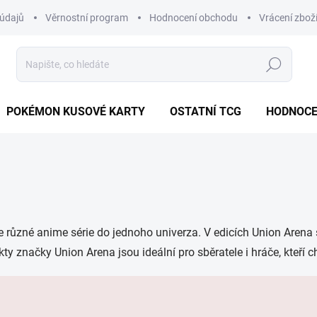
údajů
Věrnostní program
Hodnocení obchodu
Vrácení zbož
Hledat
POKÉMON KUSOVÉ KARTY
OSTATNÍ TCG
HODNOCE
je různé anime série do jednoho univerza. V edicích Union Arena 
značky Union Arena jsou ideální pro sběratele i hráče, kteří ch