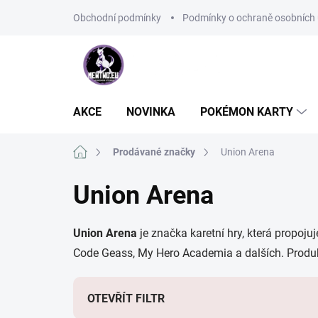
Přejít
Obchodní podmínky
Podmínky o ochraně osobních 
na
obsah
AKCE
NOVINKA
POKÉMON KARTY
Domů
Prodávané značky
Union Arena
Union Arena
Union Arena
je značka karetní hry, která propoju
Code Geass, My Hero Academia a dalších. Produkty 
OTEVŘÍT FILTR