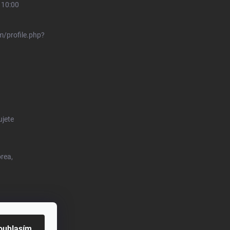
 10:00
/profile.php?
ujete
orea,
o.eu
ouhlasím