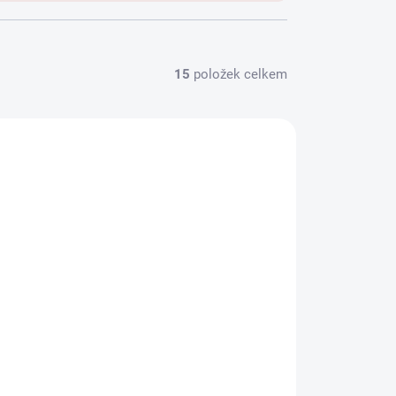
15
položek celkem
PONSKÝ
SKLADEM