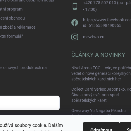
nky o ochraně osobních údajů
+420 778 507 010 (po - pá
stní program
- 17:00)
cení obchodu
https://www.facebook.com
id=61565598490955
í zboží a reklamace
tní formulář
mewtwo.eu
ČLÁNKY A NOVINKY
ce o nových produktech na
Nivel Arena TCG – vše, co potřeb
vědět o nové generaci korejských
sběratelských karetních her
Collect Card Series: Japonsko, K
Čína a nový svět non-sport
sběratelských karet
Giveaway Yu Nagaba Pikachu
(poškozená) – Soutěž na Mewtw
sobních údajů
oužívá soubory cookie. Dalším
Odmítnout
S