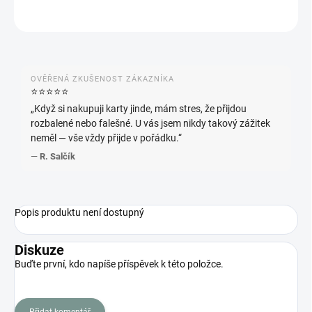
ZEPTAT SE
HLÍDAT
OVĚŘENÁ ZKUŠENOST ZÁKAZNÍKA
⭐️⭐️⭐️⭐️⭐️
„Když si nakupuji karty jinde, mám stres, že přijdou
rozbalené nebo falešné. U vás jsem nikdy takový zážitek
neměl — vše vždy přijde v pořádku.“
—
R. Salčík
Popis produktu není dostupný
Diskuze
Buďte první, kdo napíše příspěvek k této položce.