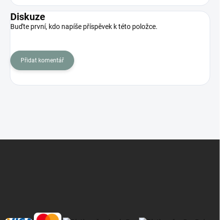
Diskuze
Buďte první, kdo napíše příspěvek k této položce.
Přidat komentář
Z
á
p
a
t
í