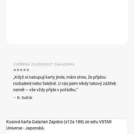
−
+
Přidat do košíku
DETAILNÍ INFORMACE
ZEPTAT SE
HLÍDAT
OVĚŘENÁ ZKUŠENOST ZÁKAZNÍKA
⭐️⭐️⭐️⭐️⭐️
„Když si nakupuji karty jinde, mám stres, že přijdou
rozbalené nebo falešné. U vás jsem nikdy takový zážitek
neměl — vše vždy přijde v pořádku.“
—
R. Salčík
Kusová karta Galarian Zapdos (s12a 188) ze setu VSTAR
Universe - Japonská.