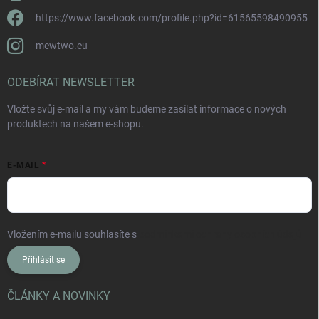
https://www.facebook.com/profile.php?id=61565598490955
mewtwo.eu
ODEBÍRAT NEWSLETTER
Vložte svůj e-mail a my vám budeme zasílat informace o nových
produktech na našem e-shopu.
E-MAIL
Vložením e-mailu souhlasíte s
podmínkami ochrany osobních údajů
Přihlásit se
ČLÁNKY A NOVINKY