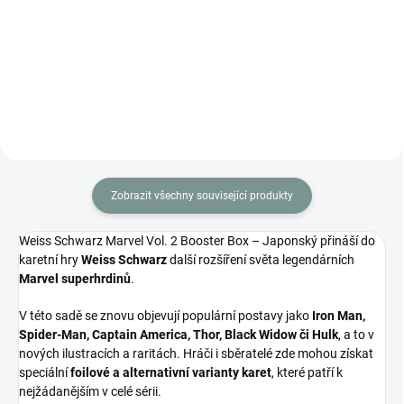
Weiss Schwarz Hololive
Frozen Bond Vol.3 – japonský
Production Summer Collection
booster box s kartami z anime
Box – speciální japonská edice s
Re:ZERO. Obsahuje 12 boosterů s
exkluzivními kartami Hololive v
Emilií, Subarem a dalšími hrdiny.
letních motivech.
Zobrazit všechny související produkty
Weiss Schwarz Marvel Vol. 2 Booster Box – Japonský přináší do
karetní hry
Weiss Schwarz
další rozšíření světa legendárních
Marvel superhrdinů
.
V této sadě se znovu objevují populární postavy jako
Iron Man,
Spider-Man, Captain America, Thor, Black Widow či Hulk
, a to v
nových ilustracích a raritách. Hráči i sběratelé zde mohou získat
speciální
foilové a alternativní varianty karet
, které patří k
nejžádanějším v celé sérii.