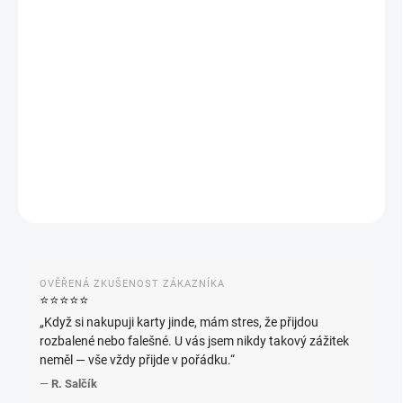
−
+
Přidat do košíku
Weiss Schwarz Marvel Vol. 2 – japonský booster box s ikonickými
hrdiny Marvelu. Obsahuje 12 boosterů po 8 kartách s exkluzivními
foilovými variantami.
DETAILNÍ INFORMACE
ZEPTAT SE
HLÍDAT
OVĚŘENÁ ZKUŠENOST ZÁKAZNÍKA
⭐️⭐️⭐️⭐️⭐️
„Když si nakupuji karty jinde, mám stres, že přijdou
rozbalené nebo falešné. U vás jsem nikdy takový zážitek
neměl — vše vždy přijde v pořádku.“
—
R. Salčík