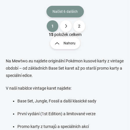
Načíst 6 dalších
1
2
O
S
v
t
15
položek celkem
l
r
Nahoru
á
á
d
n
a
k
c
Na Mewtwo.eu najdete originální Pokémon kusové karty z vintage
o
í
období – od základních Base Set karet až po starší promo karty a
p
v
speciální edice.
r
á
v
n
V naší nabídce vintage karet najdete:
k
í
y
v
Base Set, Jungle, Fossil a další klasické sady
ý
p
První vydání (1st Edition) a limitované verze
i
s
Promo karty z turnajů a speciálních akcí
u