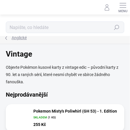
Přejít
na
obsah
Hledat
Anglické
Vintage
Objevte Pokémon kusové karty z vintage edic – původní karty z
90. let a raných sérií, které nesmí chybět ve sbírce žádného
fanouška.
Nejprodávanější
Pokemon Misty's Poliwhirl (GH 53) - 1. Edition
SKLADEM
(1 KS)
255 Kč