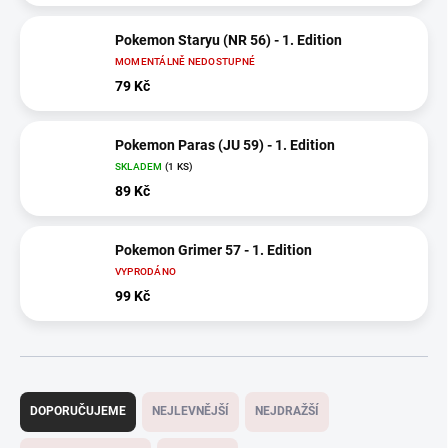
Pokemon Staryu (NR 56) - 1. Edition
MOMENTÁLNĚ NEDOSTUPNÉ
79 Kč
Pokemon Paras (JU 59) - 1. Edition
SKLADEM
(1 KS)
89 Kč
Pokemon Grimer 57 - 1. Edition
VYPRODÁNO
99 Kč
Ř
a
DOPORUČUJEME
NEJLEVNĚJŠÍ
NEJDRAŽŠÍ
z