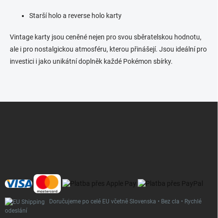
Starší holo a reverse holo karty
Vintage karty jsou ceněné nejen pro svou sběratelskou hodnotu,
ale i pro nostalgickou atmosféru, kterou přinášejí. Jsou ideální pro
investici i jako unikátní doplněk každé Pokémon sbírky.
Z
á
p
a
t
í
Doručujeme po celé EU včetně Slovenska • Bez cla • Rychlé
odeslání