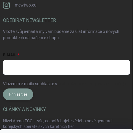
mewtwo.eu
ODEBÍRAT NEWSLETTER
Vložte svůj e-mail a my vám budeme zasílat informace o nových
produktech na našem e-shopu.
E-MAIL
Vložením e-mailu souhlasíte s
podmínkami ochrany osobních údajů
Přihlásit se
ČLÁNKY A NOVINKY
Nivel Arena TCG – vše, co potřebujete vědět o nové generaci
korejských sběratelských karetních her