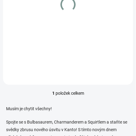
t
ů
SKLADEM
(1 KS)
Pokemon Zapdos ex (MEW 192)
679 Kč
Detail
1
položek celkem
O
v
l
Musím je chytit všechny!
á
d
Spojte se s Bulbasaurem, Charmanderem a Squirtlem a staňte se
a
svědky zbrusu nového úsvitu v Kanto! S tímto novým dnem
c