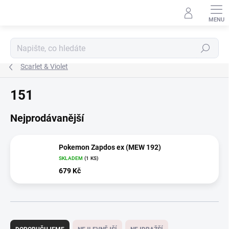
Přejít
na
obsah
Hledat
Scarlet & Violet
151
Nejprodávanější
Pokemon Zapdos ex (MEW 192)
SKLADEM
(1 KS)
679 Kč
Ř
a