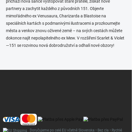
í
přichází nová šance vystopovat staré přátele, získat nové
p
partnery a zachytit každého z původních 151. Objevte
r
mimořádného ex Venusaura, Charizarda a Blastoise na
v
k
speciálních kartách s podmanivými ilustracemi a prozkoumejte
y
města a venkov znovu oživené země – na svých cestách můžete
v
dokonce najít nepolapitelného ex Mew. V rozšíření Scarlet & Violet
ý
p
—151 se rozvinou nová dobrodružství a odhalí nové obzory!
i
s
u
Z
á
p
a
t
í
Doručujeme po celé EU včetně Slovenska • Bez cla • Rychlé