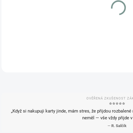
VAR
MOŽ
DETA
OVĚŘENÁ ZKUŠENOST ZÁ
⭐️⭐️⭐️⭐️⭐️
„Když si nakupuji karty jinde, mám stres, že přijdou rozbalené
neměl — vše vždy přijde v
—
R. Salčík