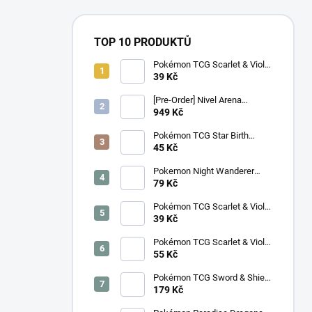
TOP 10 PRODUKTŮ
Pokémon TCG Scarlet & Violet
Battle Partners Booster –
39 Kč
Korejský
[Pre-Order] Nivel Arena
Goddess of Victory NIKKE
949 Kč
BT08: Wave to You Booster
Box - Korejský
Pokémon TCG Star Birth
Booster – Korejský
45 Kč
Pokemon Night Wanderer
Booster (sv6a) - Japonský
79 Kč
Pokémon TCG Scarlet & Violet
Night Wanderer Booster –
39 Kč
Korejský
Pokémon TCG Scarlet & Violet
Surging Sparks Booster –
55 Kč
Korejský
Pokémon TCG Sword & Shield
Eevee Heroes Booster –
179 Kč
Korejský