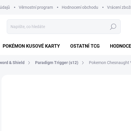
údajů
Věrnostní program
Hodnocení obchodu
Vrácení zbož
Hledat
POKÉMON KUSOVÉ KARTY
OSTATNÍ TCG
HODNOCE
word & Shield
Paradigm Trigger (s12)
Pokemon Chesnaught V
Neohodnoceno
Podrobnosti hodnocení
ZNAČKA
JAPONSKÝ
35
Měr
MO
cena