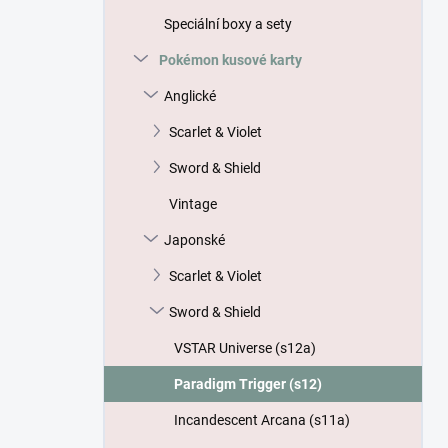
p
Speciální boxy a sety
a
n
Pokémon kusové karty
e
Anglické
l
Scarlet & Violet
Sword & Shield
Vintage
Japonské
Scarlet & Violet
Sword & Shield
VSTAR Universe (s12a)
Paradigm Trigger (s12)
Incandescent Arcana (s11a)