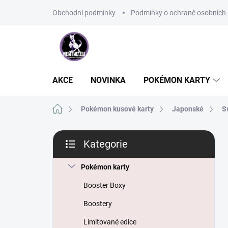
Přejít
Obchodní podmínky
Podmínky o ochraně osobních 
na
obsah
AKCE
NOVINKA
POKÉMON KARTY
Domů
Pokémon kusové karty
Japonské
S
P
Kategorie
o
Přeskočit
s
kategorie
t
Pokémon karty
r
Booster Boxy
a
n
Boostery
n
Limitované edice
í