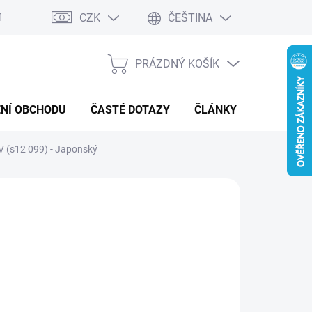
CZK
ČEŠTINA
í a reklamace
Kontaktní formulář
PRÁZDNÝ KOŠÍK
NÁKUPNÍ
KOŠÍK
NÍ OBCHODU
ČASTÉ DOTAZY
ČLÁNKY A NOVINKY
 (s12 099) - Japonský
:
POKÉMON
 Kč
ná
MENTÁLNĚ NEDOSTUPNÉ
: