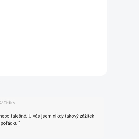
IANTA
NOSTI DORUČENÍ
−
+
Přidat do košíku
ILNÍ INFORMACE
ZEPTAT SE
HLÍDAT
KAZNÍKA
 nebo falešné. U vás jsem nikdy takový zážitek
 pořádku.“