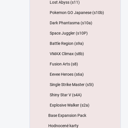
Lost Abyss (s11)
Pokemon GO Japanese (s10b)
Dark Phantasma (s10a)
Space Juggler (s10P)
Battle Region (s9a)
VMAX Climax (s8b)
Fusion Arts (s8)
Eevee Heroes (s6a)
Single Strike Master (s5I)
Shiny Star V (s4A)
Explosive Walker (s2a)
Base Expansion Pack
Hodnocené karty