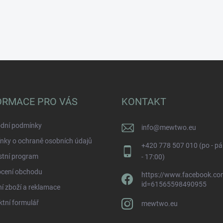
ORMACE PRO VÁS
KONTAKT
dní podmínky
info
@
mewtwo.eu
nky o ochraně osobních údajů
+420 778 507 010 (po - pá
stní program
- 17:00)
cení obchodu
https://www.facebook.com
id=61565598490955
í zboží a reklamace
tní formulář
mewtwo.eu