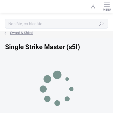
Přejít
na
obsah
Hledat
Sword & Shield
Single Strike Master (s5I)