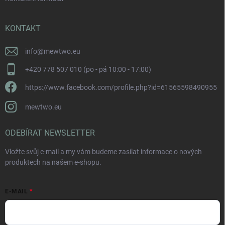
KONTAKT
info
@
mewtwo.eu
+420 778 507 010 (po - pá 10:00 - 17:00)
https://www.facebook.com/profile.php?id=61565598490955
mewtwo.eu
ODEBÍRAT NEWSLETTER
Vložte svůj e-mail a my vám budeme zasílat informace o nových
produktech na našem e-shopu.
E-MAIL