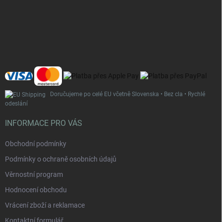
á
p
a
t
í
Doručujeme po celé EU včetně Slovenska • Bez cla • Rychlé
odeslání
INFORMACE PRO VÁS
Obchodní podmínky
Podmínky o ochraně osobních údajů
Věrnostní program
Hodnocení obchodu
Vrácení zboží a reklamace
Kontaktní formulář