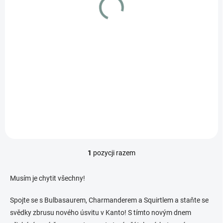
t
ó
w
SKLADEM
(1 SZT)
Pokemon Zapdos ex (MEW 192)
€28.05
Szczegóły
1
pozycji razem
K
o
n
Musím je chytit všechny!
t
r
Spojte se s Bulbasaurem, Charmanderem a Squirtlem a staňte se
o
svědky zbrusu nového úsvitu v Kanto! S tímto novým dnem
l