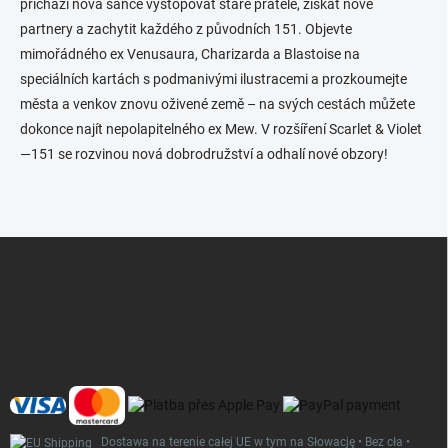
k
přichází nová šance vystopovat staré přátele, získat nové
i
partnery a zachytit každého z původních 151. Objevte
l
mimořádného ex Venusaura, Charizarda a Blastoise na
i
s
speciálních kartách s podmanivými ilustracemi a prozkoumejte
t
města a venkov znovu oživené země – na svých cestách můžete
y
dokonce najít nepolapitelného ex Mew. V rozšíření Scarlet & Violet
—151 se rozvinou nová dobrodružství a odhalí nové obzory!
S
t
o
p
k
a
Dostawa na terenie całej UE w tym na Słowację • Bez cła •