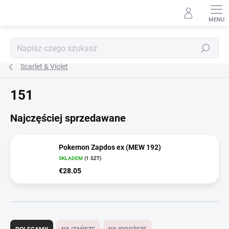
Przejść
do
treści
Szukaj
Scarlet & Violet
151
Najczęściej sprzedawane
Pokemon Zapdos ex (MEW 192)
SKLADEM
(1 SZT)
€28.05
S
o