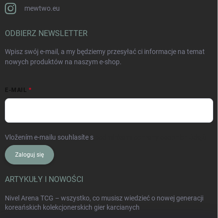
mewtwo.eu
ODBIERZ NEWSLETTER
Wpisz swój e-mail, a my będziemy przesyłać ci informacje na temat
nowych produktów na naszym e-shop.
E-MAIL
Vložením e-mailu souhlasíte s
podmínkami ochrany osobních údajů
Zaloguj się
ARTYKUŁY I NOWOŚCI
Nivel Arena TCG – wszystko, co musisz wiedzieć o nowej generacji
koreańskich kolekcjonerskich gier karcianych