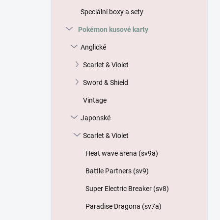
p
Speciální boxy a sety
a
n
Pokémon kusové karty
e
Anglické
l
Scarlet & Violet
Sword & Shield
Vintage
Japonské
Scarlet & Violet
Heat wave arena (sv9a)
Battle Partners (sv9)
Super Electric Breaker (sv8)
Paradise Dragona (sv7a)