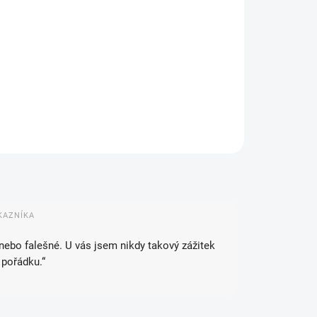
IANTA
NOSTI DORUČENÍ
−
+
Přidat do košíku
ZEPTAT SE
HLÍDAT
KAZNÍKA
 nebo falešné. U vás jsem nikdy takový zážitek
 pořádku.“