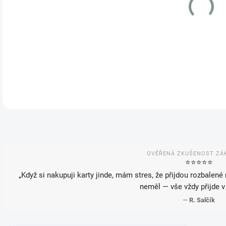
VAR
MOŽ
OVĚŘENÁ ZKUŠENOST ZÁ
⭐️⭐️⭐️⭐️⭐️
„Když si nakupuji karty jinde, mám stres, že přijdou rozbalené
neměl — vše vždy přijde v
—
R. Salčík