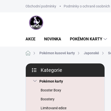
Přejít
Obchodní podmínky
Podmínky o ochraně osobních 
na
obsah
AKCE
NOVINKA
POKÉMON KARTY
Domů
Pokémon kusové karty
Japonské
S
P
Kategorie
o
Přeskočit
s
kategorie
t
Pokémon karty
r
Booster Boxy
a
n
Boostery
n
Limitované edice
í