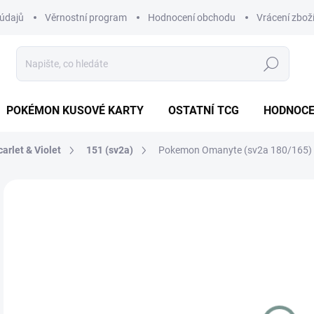
údajů
Věrnostní program
Hodnocení obchodu
Vrácení zbož
Hledat
POKÉMON KUSOVÉ KARTY
OSTATNÍ TCG
HODNOCE
carlet & Violet
151 (sv2a)
Pokemon Omanyte (sv2a 180/165) 
Neohodnoceno
Podrobnosti hodnocení
ZNAČKA
JAPONSKÝ
1
Měr
MO
cena