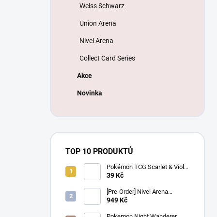
Weiss Schwarz
Union Arena
Nivel Arena
Collect Card Series
Akce
Novinka
TOP 10 PRODUKTŮ
Pokémon TCG Scarlet & Violet
Battle Partners Booster –
39 Kč
Korejský
[Pre-Order] Nivel Arena
Goddess of Victory NIKKE
949 Kč
BT08: Wave to You Booster
Box - Korejský
Pokemon Night Wanderer