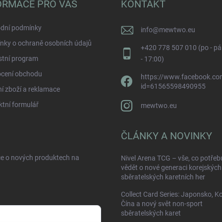
ORMACE PRO VÁS
KONTAKT
dní podmínky
info
@
mewtwo.eu
nky o ochraně osobních údajů
+420 778 507 010 (po - pá
stní program
- 17:00)
cení obchodu
https://www.facebook.com
id=61565598490955
í zboží a reklamace
tní formulář
mewtwo.eu
ČLÁNKY A NOVINKY
ce o nových produktech na
Nivel Arena TCG – vše, co potřeb
vědět o nové generaci korejských
sběratelských karetních her
Collect Card Series: Japonsko, K
Čína a nový svět non-sport
sběratelských karet