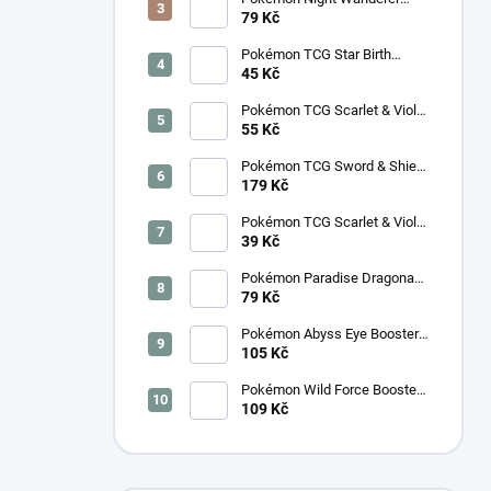
Booster (sv6a) - Japonský
79 Kč
Pokémon TCG Star Birth
Booster – Korejský
45 Kč
Pokémon TCG Scarlet & Violet
Surging Sparks Booster –
55 Kč
Korejský
Pokémon TCG Sword & Shield
Eevee Heroes Booster –
179 Kč
Korejský
Pokémon TCG Scarlet & Violet
Night Wanderer Booster –
39 Kč
Korejský
Pokémon Paradise Dragona
Booster (SV7a) – Japonský
79 Kč
Pokémon Abyss Eye Booster
(M5) – Japonský
105 Kč
Pokémon Wild Force Booster
(sv5k) – Japonský
109 Kč