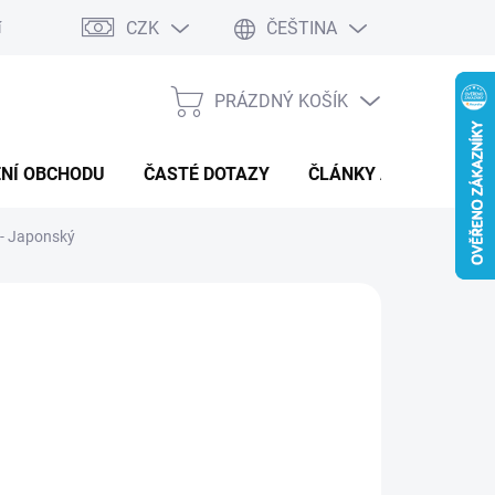
CZK
ČEŠTINA
í a reklamace
Kontaktní formulář
PRÁZDNÝ KOŠÍK
NÁKUPNÍ
KOŠÍK
NÍ OBCHODU
ČASTÉ DOTAZY
ČLÁNKY A NOVINKY
- Japonský
:
POKÉMON
19 Kč
ná
MENTÁLNĚ NEDOSTUPNÉ
: