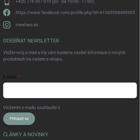
+420 778 507 010 (po - pá 10:00 - 17:00)
https://www.facebook.com/profile.php?id=61565598490955
mewtwo.eu
ODEBÍRAT NEWSLETTER
Vložte svůj e-mail a my vám budeme zasílat informace o nových
produktech na našem e-shopu.
E-MAIL
Vložením e-mailu souhlasíte s
podmínkami ochrany osobních údajů
Přihlásit se
ČLÁNKY A NOVINKY