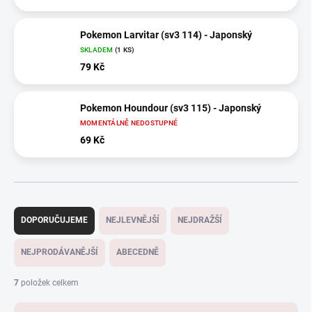
Pokemon Larvitar (sv3 114) - Japonský
SKLADEM
(1 KS)
79 Kč
Pokemon Houndour (sv3 115) - Japonský
MOMENTÁLNĚ NEDOSTUPNÉ
69 Kč
Ř
a
DOPORUČUJEME
NEJLEVNĚJŠÍ
NEJDRAŽŠÍ
z
e
NEJPRODÁVANĚJŠÍ
ABECEDNĚ
n
í
7
položek celkem
p
r