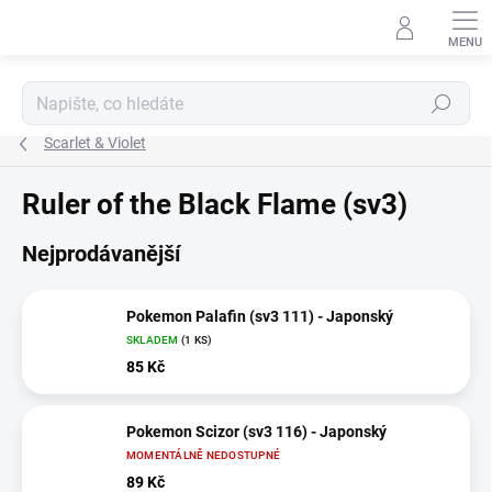
Přejít
na
obsah
Hledat
Scarlet & Violet
Ruler of the Black Flame (sv3)
Nejprodávanější
Pokemon Palafin (sv3 111) - Japonský
SKLADEM
(1 KS)
85 Kč
Pokemon Scizor (sv3 116) - Japonský
MOMENTÁLNĚ NEDOSTUPNÉ
89 Kč