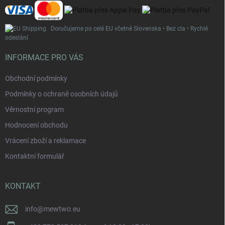
v
ý
p
Doručujeme po celé EU včetně Slovenska • Bez cla • Rychlé
i
odeslání
s
u
INFORMACE PRO VÁS
Obchodní podmínky
Podmínky o ochraně osobních údajů
Věrnostní program
Hodnocení obchodu
Vrácení zboží a reklamace
Kontaktní formulář
KONTAKT
info
@
mewtwo.eu