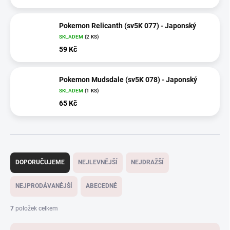
Pokemon Relicanth (sv5K 077) - Japonský
SKLADEM
(2 KS)
59 Kč
Pokemon Mudsdale (sv5K 078) - Japonský
SKLADEM
(1 KS)
65 Kč
Ř
a
DOPORUČUJEME
NEJLEVNĚJŠÍ
NEJDRAŽŠÍ
z
e
NEJPRODÁVANĚJŠÍ
ABECEDNĚ
n
í
7
položek celkem
p
r