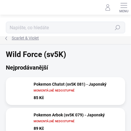
Přejít
na
obsah
Hledat
Scarlet & Violet
Wild Force (sv5K)
Nejprodávanější
Pokemon Chatot (sv5K 081) - Japonský
MOMENTÁLNĚ NEDOSTUPNÉ
85 Kč
Pokemon Arbok (sv5K 079) - Japonský
MOMENTÁLNĚ NEDOSTUPNÉ
89 Kč