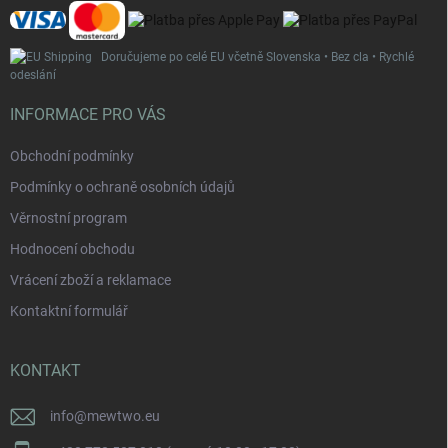
v
ý
p
Doručujeme po celé EU včetně Slovenska • Bez cla • Rychlé
i
odeslání
s
u
INFORMACE PRO VÁS
Obchodní podmínky
Podmínky o ochraně osobních údajů
Věrnostní program
Hodnocení obchodu
Vrácení zboží a reklamace
Kontaktní formulář
KONTAKT
info
@
mewtwo.eu