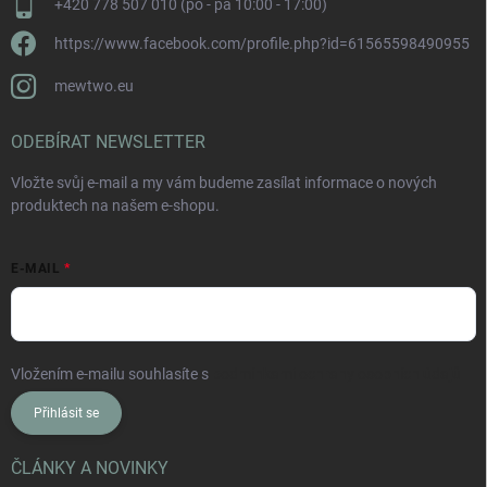
+420 778 507 010 (po - pá 10:00 - 17:00)
https://www.facebook.com/profile.php?id=61565598490955
mewtwo.eu
ODEBÍRAT NEWSLETTER
Vložte svůj e-mail a my vám budeme zasílat informace o nových
produktech na našem e-shopu.
E-MAIL
Vložením e-mailu souhlasíte s
podmínkami ochrany osobních údajů
Přihlásit se
ČLÁNKY A NOVINKY