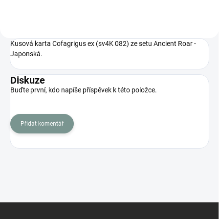
Kusová karta Cofagrigus ex (sv4K 082) ze setu Ancient Roar -
Japonská.
Diskuze
Buďte první, kdo napíše příspěvek k této položce.
Přidat komentář
Z
á