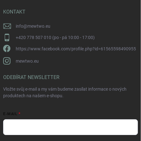
KONTAKT
info
@
mewtwo.eu
+420 778 507 010 (po - pá 10:00 - 17:00)
https://www.facebook.com/profile.php?id=61565598490955
mewtwo.eu
ODEBÍRAT NEWSLETTER
Vložte svůj e-mail a my vám budeme zasílat informace o nových
produktech na našem e-shopu.
E-MAIL