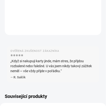
−
+
Přidat do košíku
DETAILNÍ INFORMACE
ZEPTAT SE
HLÍDAT
OVĚŘENÁ ZKUŠENOST ZÁKAZNÍKA
⭐️⭐️⭐️⭐️⭐️
„Když si nakupuji karty jinde, mám stres, že přijdou
rozbalené nebo falešné. U vás jsem nikdy takový zážitek
neměl — vše vždy přijde v pořádku.“
—
R. Salčík
Související produkty