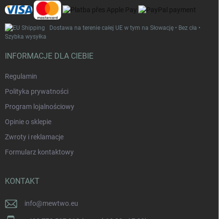
y
Dostawa na terenie całej UE w tym na Słowację • Bez cła •
Szybka wysyłka
INFORMACJE DLA CIEBIE
Regulamin
Polityka prywatności
Program lojalnościowy
Opinie o sklepie
Zwroty i reklamacje
Formularz kontaktowy
KONTAKT
info
@
mewtwo.eu