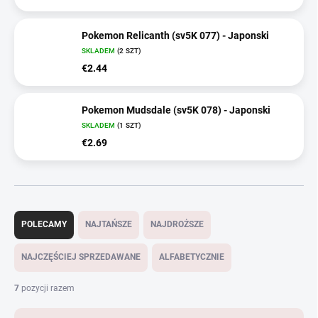
Pokemon Relicanth (sv5K 077) - Japonski
SKLADEM
(2 SZT)
€2.44
Pokemon Mudsdale (sv5K 078) - Japonski
SKLADEM
(1 SZT)
€2.69
S
o
POLECAMY
NAJTAŃSZE
NAJDROŻSZE
r
t
NAJCZĘŚCIEJ SPRZEDAWANE
ALFABETYCZNIE
o
w
7
pozycji razem
a
n