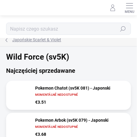
Przejść
do
treści
Szukaj
Japońskie Scarlet & Violet
Wild Force (sv5K)
Najczęściej sprzedawane
Pokemon Chatot (sv5K 081) - Japonski
MOMENTÁLNĚ NEDOSTUPNÉ
€3.51
Pokemon Arbok (sv5K 079) - Japonski
MOMENTÁLNĚ NEDOSTUPNÉ
€3.68