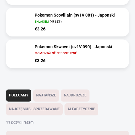
Pokemon Scovillain (sv1V 081) - Japonski
SKLADEM
(>5 SZT)
€3.26
Pokemon Skwovet (sv1V 090) - Japonski
MOMENTÁLNĚ NEDOSTUPNÉ
€3.26
S
o
POLECAMY
NAJTAŃSZE
NAJDROŻSZE
r
t
NAJCZĘŚCIEJ SPRZEDAWANE
ALFABETYCZNIE
o
w
11
pozycji razem
a
n