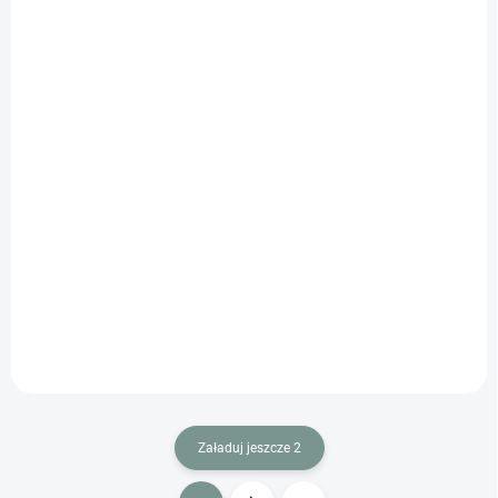
MOMENTÁLNĚ NEDOSTUPNÉ
Pokemon Skwovet (sv1V 090) - Japonski
€3.26
Szczegóły
Załaduj jeszcze 2