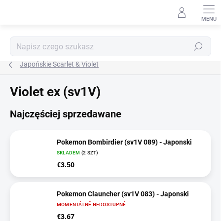
Przejść
do
treści
Szukaj
Japońskie Scarlet & Violet
Violet ex (sv1V)
Najczęściej sprzedawane
Pokemon Bombirdier (sv1V 089) - Japonski
SKLADEM
(2 SZT)
€3.50
Pokemon Clauncher (sv1V 083) - Japonski
MOMENTÁLNĚ NEDOSTUPNÉ
€3.67