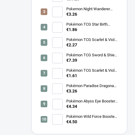
BT08: Wave to You Booster
Box - Koreanski
Pokemon Night Wanderer
Booster (sv6a) - Japonski
€3.26
Pokémon TCG Star Birth
Booster – Koreanski
€1.86
Pokémon TCG Scarlet & Violet
Surging Sparks Booster –
€2.27
Koreanski
Pokémon TCG Sword & Shield
Eevee Heroes Booster –
€7.39
Koreanski
Pokémon TCG Scarlet & Violet
Night Wanderer Booster –
€1.61
Koreanski
Pokémon Paradise Dragona
Booster (SV7a) – Japonski
€3.26
Pokémon Abyss Eye Booster
(M5) – Japonski
€4.34
Pokémon Wild Force Booster
(sv5k) – Japonski
€4.50