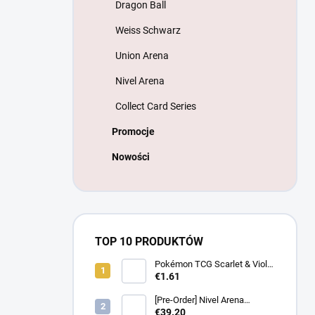
Dragon Ball
Weiss Schwarz
Union Arena
Nivel Arena
Collect Card Series
Promocje
Nowości
TOP 10 PRODUKTÓW
Pokémon TCG Scarlet & Violet
Battle Partners Booster –
€1.61
Koreanski
[Pre-Order] Nivel Arena
Goddess of Victory NIKKE
€39.20