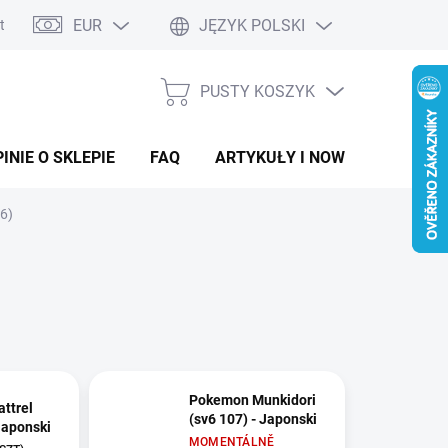
EUR
JĘZYK POLSKI
ntaktowy
PUSTY KOSZYK
KOSZYK
INIE O SKLEPIE
FAQ
ARTYKUŁY I NOWOŚCI
6)
Pokemon Munkidori
ttrel
(sv6 107) - Japonski
Japonski
MOMENTÁLNĚ