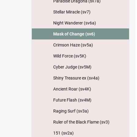
Paradise Dragona (sv7a)
Stellar Miracle (sv7)
Night Wanderer (sv6a)
Mask of Change (sv6)
Crimson Haze (sv5a)
Wild Force (sv5K)
Cyber Judge (sv5M)
Shiny Treasure ex (sv4a)
Ancient Roar (sv4K)
Future Flash (sv4M)
Raging Surf (sv3a)
Ruler of the Black Flame (sv3)
151 (sv2a)