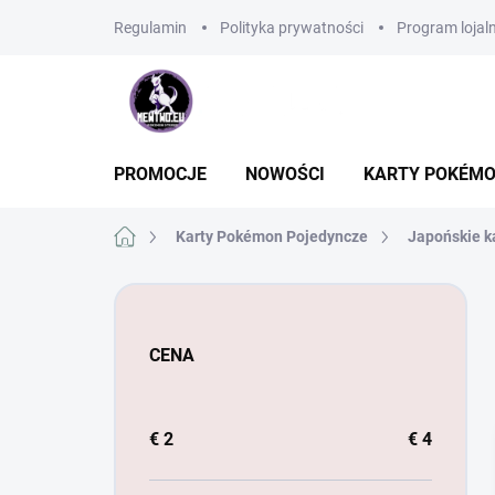
Przejść
Regulamin
Polityka prywatności
Program lojal
do
treści
PROMOCJE
NOWOŚCI
KARTY POKÉM
Home
Karty Pokémon Pojedyncze
Japońskie k
P
a
s
CENA
e
k
b
o
€
2
€
4
c
z