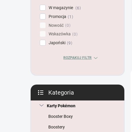
n
W magazynie
6
y
Promocja
1
Nowość
0
Wskazówka
0
Japoński
9
ROZPAKUJ FILTR
Kategoria
Pominąć
kategorie
Karty Pokémon
Booster Boxy
Boostery