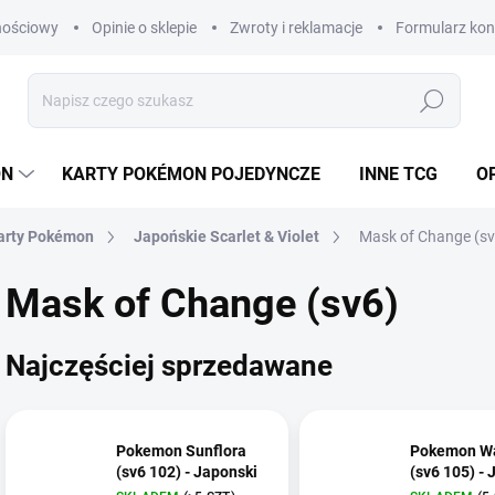
nościowy
Opinie o sklepie
Zwroty i reklamacje
Formularz ko
Szukaj
ON
KARTY POKÉMON POJEDYNCZE
INNE TCG
OP
arty Pokémon
Japońskie Scarlet & Violet
Mask of Change (sv
Mask of Change (sv6)
Najczęściej sprzedawane
Pokemon Sunflora
Pokemon Wa
(sv6 102) - Japonski
(sv6 105) - 