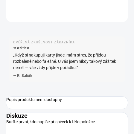
ZEPTAT SE
HLÍDAT
OVĚŘENÁ ZKUŠENOST ZÁKAZNÍKA
⭐️⭐️⭐️⭐️⭐️
„Když si nakupuji karty jinde, mám stres, že přijdou
rozbalené nebo falešné. U vás jsem nikdy takový zážitek
neměl — vše vždy přijde v pořádku.“
—
R. Salčík
Popis produktu není dostupný
Diskuze
Buďte první, kdo napíše příspěvek k této položce.