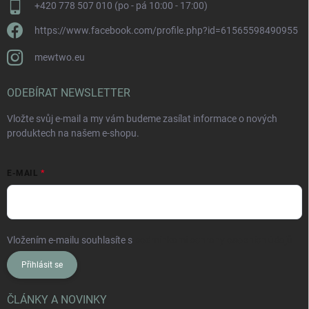
+420 778 507 010 (po - pá 10:00 - 17:00)
https://www.facebook.com/profile.php?id=61565598490955
mewtwo.eu
ODEBÍRAT NEWSLETTER
Vložte svůj e-mail a my vám budeme zasílat informace o nových
produktech na našem e-shopu.
E-MAIL
Vložením e-mailu souhlasíte s
podmínkami ochrany osobních údajů
Přihlásit se
ČLÁNKY A NOVINKY