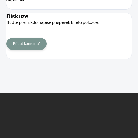
Diskuze
Buďte první, kdo napíše příspěvek k této položce.
Přidat komentář
Z
á
p
a
t
í