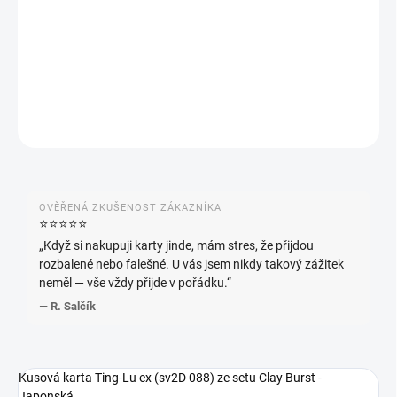
−
+
Přidat do košíku
DETAILNÍ INFORMACE
ZEPTAT SE
HLÍDAT
OVĚŘENÁ ZKUŠENOST ZÁKAZNÍKA
⭐️⭐️⭐️⭐️⭐️
„Když si nakupuji karty jinde, mám stres, že přijdou
rozbalené nebo falešné. U vás jsem nikdy takový zážitek
neměl — vše vždy přijde v pořádku.“
—
R. Salčík
Kusová karta Ting-Lu ex (sv2D 088) ze setu Clay Burst -
Japonská.