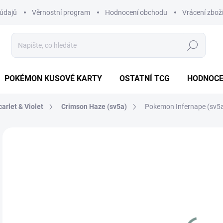
údajů
Věrnostní program
Hodnocení obchodu
Vrácení zbož
Hledat
POKÉMON KUSOVÉ KARTY
OSTATNÍ TCG
HODNOCE
carlet & Violet
Crimson Haze (sv5a)
Pokemon Infernape (sv5a
Neohodnoceno
Podrobnosti hodnocení
ZNAČKA
JAPONSKÝ
1
Měr
MO
cena