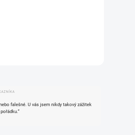
IANTA
NOSTI DORUČENÍ
−
+
Přidat do košíku
ZEPTAT SE
HLÍDAT
KAZNÍKA
 nebo falešné. U vás jsem nikdy takový zážitek
 pořádku.“