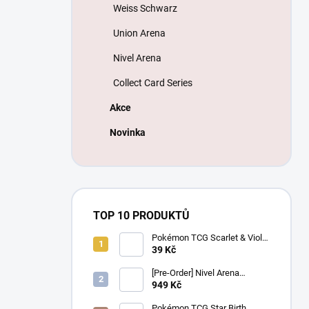
Weiss Schwarz
Union Arena
Nivel Arena
Collect Card Series
Akce
Novinka
TOP 10 PRODUKTŮ
Pokémon TCG Scarlet & Violet
Battle Partners Booster –
39 Kč
Korejský
[Pre-Order] Nivel Arena
Goddess of Victory NIKKE
949 Kč
BT08: Wave to You Booster
Box - Korejský
Pokémon TCG Star Birth