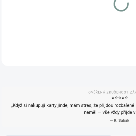
VAR
MOŽ
OVĚŘENÁ ZKUŠENOST ZÁ
⭐️⭐️⭐️⭐️⭐️
„Když si nakupuji karty jinde, mám stres, že přijdou rozbalené
neměl — vše vždy přijde v
—
R. Salčík