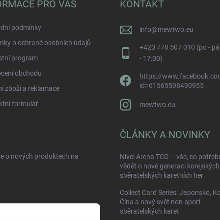
ORMACE PRO VÁS
KONTAKT
dní podmínky
info
@
mewtwo.eu
nky o ochraně osobních údajů
+420 778 507 010 (po - pá
stní program
- 17:00)
cení obchodu
https://www.facebook.com
id=61565598490955
í zboží a reklamace
tní formulář
mewtwo.eu
ČLÁNKY A NOVINKY
ce o nových produktech na
Nivel Arena TCG – vše, co potřeb
vědět o nové generaci korejských
sběratelských karetních her
Collect Card Series: Japonsko, K
Čína a nový svět non-sport
sběratelských karet