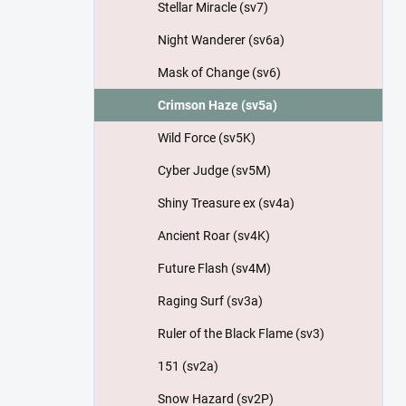
Stellar Miracle (sv7)
Night Wanderer (sv6a)
Mask of Change (sv6)
Crimson Haze (sv5a)
Wild Force (sv5K)
Cyber Judge (sv5M)
Shiny Treasure ex (sv4a)
Ancient Roar (sv4K)
Future Flash (sv4M)
Raging Surf (sv3a)
Ruler of the Black Flame (sv3)
151 (sv2a)
Snow Hazard (sv2P)