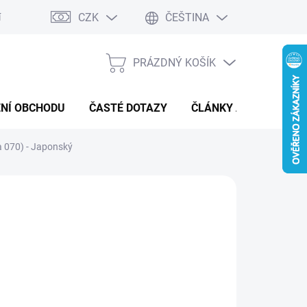
CZK
ČEŠTINA
í a reklamace
Kontaktní formulář
PRÁZDNÝ KOŠÍK
NÁKUPNÍ
KOŠÍK
NÍ OBCHODU
ČASTÉ DOTAZY
ČLÁNKY A NOVINKY
 070) - Japonský
:
POKÉMON
59 Kč
ná
MENTÁLNĚ NEDOSTUPNÉ
: