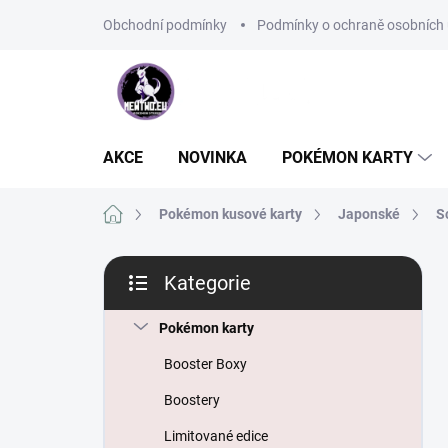
Přejít
Obchodní podmínky
Podmínky o ochraně osobních 
na
obsah
AKCE
NOVINKA
POKÉMON KARTY
Domů
Pokémon kusové karty
Japonské
S
P
Kategorie
o
Přeskočit
s
kategorie
t
Pokémon karty
r
Booster Boxy
a
n
Boostery
n
Limitované edice
í