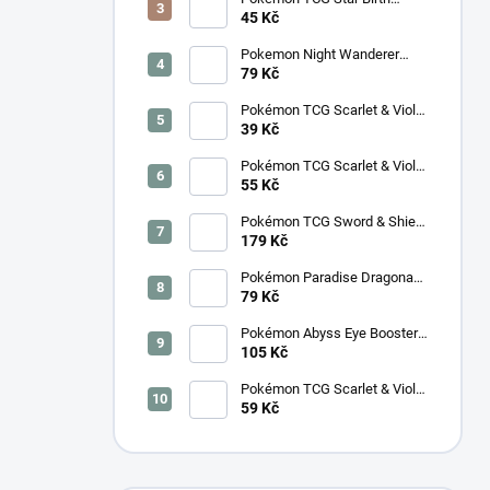
Booster – Korejský
45 Kč
Pokemon Night Wanderer
Booster (sv6a) - Japonský
79 Kč
Pokémon TCG Scarlet & Violet
Night Wanderer Booster –
39 Kč
Korejský
Pokémon TCG Scarlet & Violet
Surging Sparks Booster –
55 Kč
Korejský
Pokémon TCG Sword & Shield
Eevee Heroes Booster –
179 Kč
Korejský
Pokémon Paradise Dragona
Booster (SV7a) – Japonský
79 Kč
Pokémon Abyss Eye Booster
(M5) – Japonský
105 Kč
Pokémon TCG Scarlet & Violet
Cyber Judge Booster -
59 Kč
Korejský