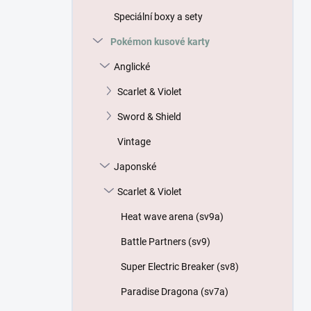
p
Speciální boxy a sety
a
n
Pokémon kusové karty
e
Anglické
l
Scarlet & Violet
Sword & Shield
Vintage
Japonské
Scarlet & Violet
Heat wave arena (sv9a)
Battle Partners (sv9)
Super Electric Breaker (sv8)
Paradise Dragona (sv7a)