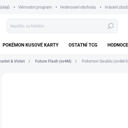
údajů
Věrnostní program
Hodnocení obchodu
Vrácení zbož
Hledat
POKÉMON KUSOVÉ KARTY
OSTATNÍ TCG
HODNOCE
carlet & Violet
Future Flash (sv4M)
Pokemon Swablu (sv4M 07
Neohodnoceno
Podrobnosti hodnocení
ZNAČKA
JAPONSKÝ
99
Měr
MO
cena