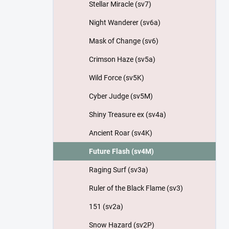
Stellar Miracle (sv7)
Night Wanderer (sv6a)
Mask of Change (sv6)
Crimson Haze (sv5a)
Wild Force (sv5K)
Cyber Judge (sv5M)
Shiny Treasure ex (sv4a)
Ancient Roar (sv4K)
Future Flash (sv4M)
Raging Surf (sv3a)
Ruler of the Black Flame (sv3)
151 (sv2a)
Snow Hazard (sv2P)