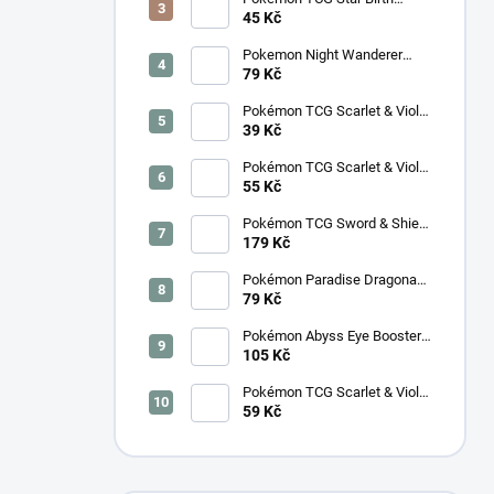
Booster – Korejský
45 Kč
Pokemon Night Wanderer
Booster (sv6a) - Japonský
79 Kč
Pokémon TCG Scarlet & Violet
Night Wanderer Booster –
39 Kč
Korejský
Pokémon TCG Scarlet & Violet
Surging Sparks Booster –
55 Kč
Korejský
Pokémon TCG Sword & Shield
Eevee Heroes Booster –
179 Kč
Korejský
Pokémon Paradise Dragona
Booster (SV7a) – Japonský
79 Kč
Pokémon Abyss Eye Booster
(M5) – Japonský
105 Kč
Pokémon TCG Scarlet & Violet
Cyber Judge Booster -
59 Kč
Korejský