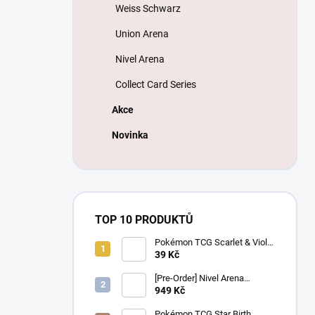
Weiss Schwarz
Union Arena
Nivel Arena
Collect Card Series
Akce
Novinka
TOP 10 PRODUKTŮ
Pokémon TCG Scarlet & Violet
Battle Partners Booster –
39 Kč
Korejský
[Pre-Order] Nivel Arena
Goddess of Victory NIKKE
949 Kč
BT08: Wave to You Booster
Box - Korejský
Pokémon TCG Star Birth