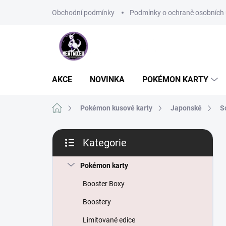
Přejít
Obchodní podmínky
Podmínky o ochraně osobních 
na
obsah
AKCE
NOVINKA
POKÉMON KARTY
Domů
Pokémon kusové karty
Japonské
S
P
Kategorie
o
Přeskočit
s
kategorie
t
Pokémon karty
r
Booster Boxy
a
n
Boostery
n
Limitované edice
í