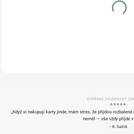
VAR
MOŽ
DETA
OVĚŘENÁ ZKUŠENOST ZÁ
⭐️⭐️⭐️⭐️⭐️
„Když si nakupuji karty jinde, mám stres, že přijdou rozbalené
neměl — vše vždy přijde v
—
R. Salčík