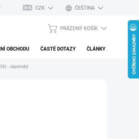
CZK
ČEŠTINA
í a reklamace
Kontaktní formulář
PRÁZDNÝ KOŠÍK
NÁKUPNÍ
KOŠÍK
NÍ OBCHODU
ČASTÉ DOTAZY
ČLÁNKY A NOVINKY
6) - Japonský
:
POKÉMON
 Kč
ná
MENTÁLNĚ NEDOSTUPNÉ
: