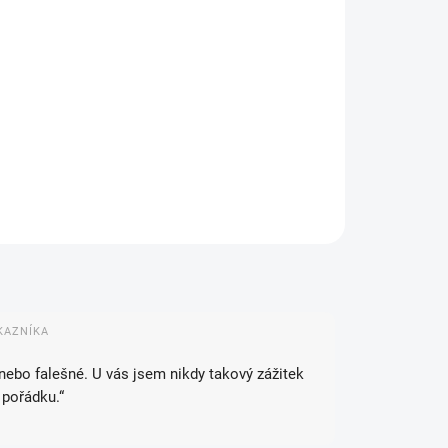
IANTA
NOSTI DORUČENÍ
−
+
Přidat do košíku
ILNÍ INFORMACE
ZEPTAT SE
HLÍDAT
KAZNÍKA
 nebo falešné. U vás jsem nikdy takový zážitek
 pořádku.“