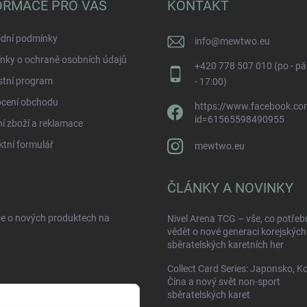
ORMACE PRO VÁS
KONTAKT
dní podmínky
info
@
mewtwo.eu
nky o ochraně osobních údajů
+420 778 507 010 (po - pá
stní program
- 17:00)
cení obchodu
https://www.facebook.com
id=61565598490955
í zboží a reklamace
tní formulář
mewtwo.eu
ČLÁNKY A NOVINKY
ce o nových produktech na
Nivel Arena TCG – vše, co potřeb
vědět o nové generaci korejských
sběratelských karetních her
Collect Card Series: Japonsko, K
Čína a nový svět non-sport
sběratelských karet