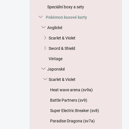
p
Speciální boxy a sety
a
n
Pokémon kusové karty
e
Anglické
l
Scarlet & Violet
Sword & Shield
Vintage
Japonské
Scarlet & Violet
Heat wave arena (sv9a)
Battle Partners (sv9)
Super Electric Breaker (sv8)
Paradise Dragona (sv7a)