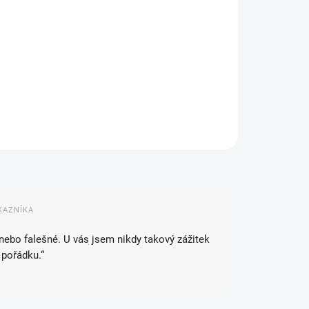
IANTA
NOSTI DORUČENÍ
−
+
Přidat do košíku
ZEPTAT SE
HLÍDAT
KAZNÍKA
 nebo falešné. U vás jsem nikdy takový zážitek
 pořádku.“