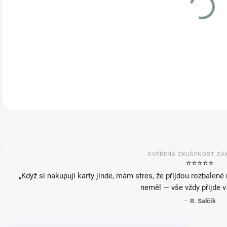
VAR
MOŽ
OVĚŘENÁ ZKUŠENOST ZÁ
⭐️⭐️⭐️⭐️⭐️
„Když si nakupuji karty jinde, mám stres, že přijdou rozbalené
neměl — vše vždy přijde v
—
R. Salčík