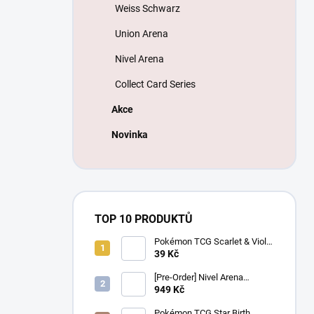
Weiss Schwarz
Union Arena
Nivel Arena
Collect Card Series
Akce
Novinka
TOP 10 PRODUKTŮ
Pokémon TCG Scarlet & Violet
Battle Partners Booster –
39 Kč
Korejský
[Pre-Order] Nivel Arena
Goddess of Victory NIKKE
949 Kč
BT08: Wave to You Booster
Box - Korejský
Pokémon TCG Star Birth