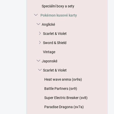
p
Speciální boxy a sety
a
n
Pokémon kusové karty
e
Anglické
l
Scarlet & Violet
Sword & Shield
Vintage
Japonské
Scarlet & Violet
Heat wave arena (sv9a)
Battle Partners (sv9)
Super Electric Breaker (sv8)
Paradise Dragona (sv7a)