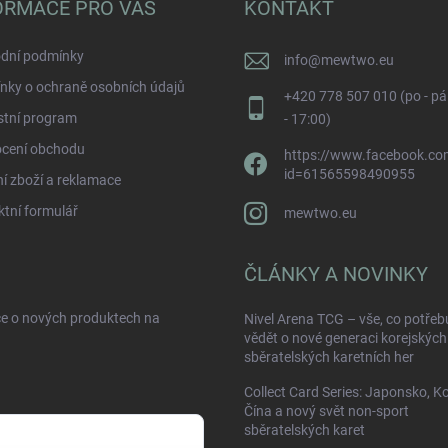
ORMACE PRO VÁS
KONTAKT
dní podmínky
info
@
mewtwo.eu
nky o ochraně osobních údajů
+420 778 507 010 (po - pá
stní program
- 17:00)
cení obchodu
https://www.facebook.com
id=61565598490955
í zboží a reklamace
tní formulář
mewtwo.eu
ČLÁNKY A NOVINKY
ce o nových produktech na
Nivel Arena TCG – vše, co potřeb
vědět o nové generaci korejských
sběratelských karetních her
Collect Card Series: Japonsko, K
Čína a nový svět non-sport
sběratelských karet