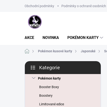
Přejít
Obchodní podmínky
Podmínky o ochraně osobních 
na
obsah
AKCE
NOVINKA
POKÉMON KARTY
Domů
Pokémon kusové karty
Japonské
S
P
Kategorie
o
Přeskočit
s
kategorie
t
Pokémon karty
r
Booster Boxy
a
n
Boostery
n
Limitované edice
í