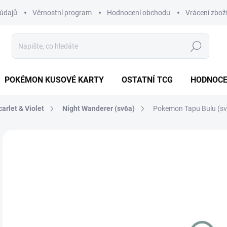
údajů
Věrnostní program
Hodnocení obchodu
Vrácení zbož
Hledat
POKÉMON KUSOVÉ KARTY
OSTATNÍ TCG
HODNOCE
carlet & Violet
Night Wanderer (sv6a)
Pokemon Tapu Bulu (sv
Neohodnoceno
Podrobnosti hodnocení
ZNAČKA
JAPONSKÝ
89
Měr
MO
cena