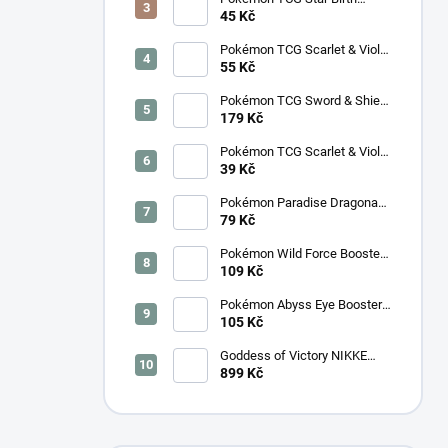
Booster – Korejský
45 Kč
Pokémon TCG Scarlet & Violet
Surging Sparks Booster –
55 Kč
Korejský
Pokémon TCG Sword & Shield
Eevee Heroes Booster –
179 Kč
Korejský
Pokémon TCG Scarlet & Violet
Night Wanderer Booster –
39 Kč
Korejský
Pokémon Paradise Dragona
Booster (SV7a) – Japonský
79 Kč
Pokémon Wild Force Booster
(sv5k) – Japonský
109 Kč
Pokémon Abyss Eye Booster
(M5) – Japonský
105 Kč
Goddess of Victory NIKKE
SB01 Special Booster Box
899 Kč
2025 - Korejský