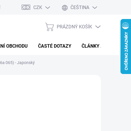
CZK
ČEŠTINA
í a reklamace
Kontaktní formulář
PRÁZDNÝ KOŠÍK
NÁKUPNÍ
KOŠÍK
NÍ OBCHODU
ČASTÉ DOTAZY
ČLÁNKY A NOVINKY
6a 065) - Japonský
:
POKÉMON
 Kč
ná
MENTÁLNĚ NEDOSTUPNÉ
: