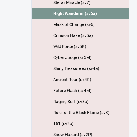
Stellar Miracle (sv7)
Night Wanderer (sv6a)
Mask of Change (sv6)
Crimson Haze (sv5a)
Wild Force (sv5K)
Cyber Judge (sv5M)
Shiny Treasure ex (sv4a)
Ancient Roar (sv4K)
Future Flash (sv4M)
Raging Surf (sv3a)
Ruler of the Black Flame (sv3)
151 (sv2a)
Snow Hazard (sv2P)