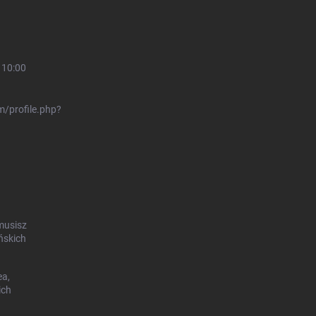
 10:00
/profile.php?
musisz
ńskich
ea,
ich