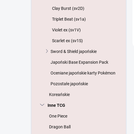
Clay Burst (sv2D)
Triplet Beat (sv1a)
Violet ex (sv1V)
Scarlet ex (sv1S)
Sword & Shield japońskie
Japoński Base Expansion Pack
Oceniane japońskie karty Pokémon
Pozostałe japońskie
Koreańskie
Inne TCG
One Piece
Dragon Ball