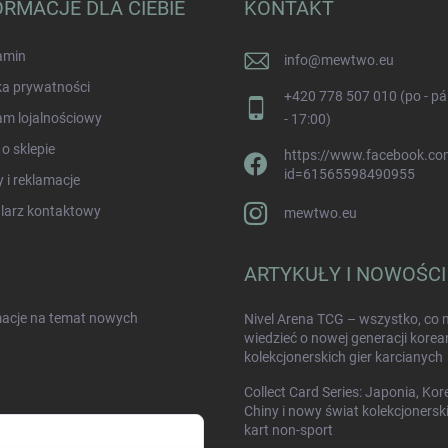
ORMACJE DLA CIEBIE
KONTAKT
amin
info
@
mewtwo.eu
ka prywatności
+420 778 507 010 (po - pá
am lojalnościowy
- 17:00)
 o sklepie
https://www.facebook.com
id=61565598490955
 i reklamacje
larz kontaktowy
mewtwo.eu
ARTYKUŁY I NOWOŚCI
rmacje na temat nowych
Nivel Arena TCG – wszystko, co 
wiedzieć o nowej generacji korea
kolekcjonerskich gier karcianych
Collect Card Series: Japonia, Kor
Chiny i nowy świat kolekcjonersk
kart non-sport