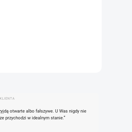
IANT
EMY DORĘCZYĆ DO:
14.08.2026
OPCJE DOSTAWY
−
+
Dodaj do koszyka
ORMACJE SZCZEGÓŁOWE
ZADAJ PYTANIE
POWIADOM MNIE
KLIENTA
zyjdą otwarte albo fałszywe. U Was nigdy nie
 przychodzi w idealnym stanie.”