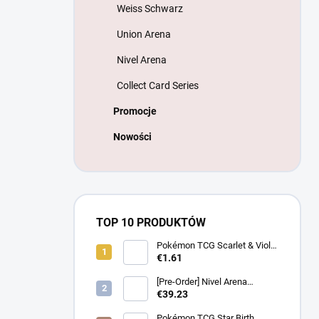
Weiss Schwarz
Union Arena
Nivel Arena
Collect Card Series
Promocje
Nowości
TOP 10 PRODUKTÓW
Pokémon TCG Scarlet & Violet
Battle Partners Booster –
€1.61
Koreanski
[Pre-Order] Nivel Arena
Goddess of Victory NIKKE
€39.23
BT08: Wave to You Booster
Box - Koreanski
Pokémon TCG Star Birth