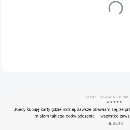
WAR
MOŻ
INF
ZWERYFIKOWANA OPINIA 
⭐️⭐️⭐️⭐️⭐️
„Kiedy kupuję karty gdzie indziej, zawsze obawiam się, że pr
miałem takiego doświadczenia — wszystko zawsze
—
R. Salčík