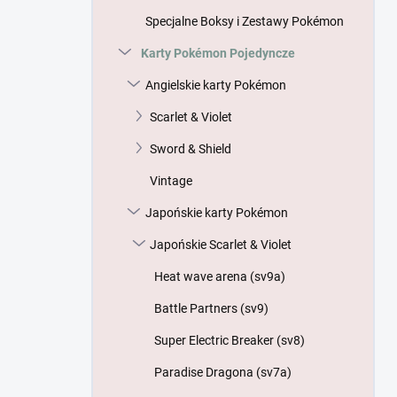
n
Specjalne Boksy i Zestawy Pokémon
y
Karty Pokémon Pojedyncze
Angielskie karty Pokémon
Scarlet & Violet
Sword & Shield
Vintage
Japońskie karty Pokémon
Japońskie Scarlet & Violet
Heat wave arena (sv9a)
Battle Partners (sv9)
Super Electric Breaker (sv8)
Paradise Dragona (sv7a)