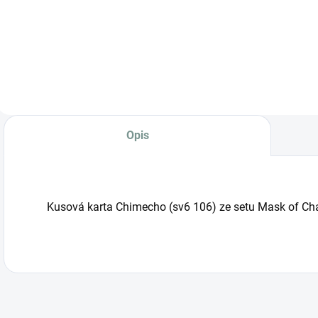
Pokémon Night
Wanderer Booster
Box (SV6a) –
Japońska edycja z
30 boosterami po 5
kart. Zawiera
Pecharunt ex,
Okidogi ex oraz
specjalne karty
Opis
AR/SAR.
Kusová karta Chimecho (sv6 106) ze setu Mask of Ch