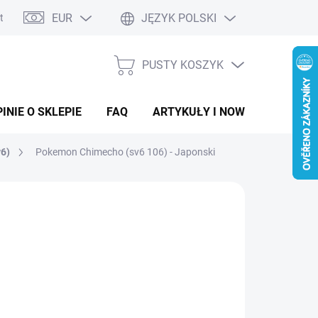
EUR
JĘZYK POLSKI
ntaktowy
PUSTY KOSZYK
KOSZYK
INIE O SKLEPIE
FAQ
ARTYKUŁY I NOWOŚCI
v6)
Pokemon Chimecho (sv6 106) - Japonski
.85
a
LADEM
(>5 SZT)
ostkowa: