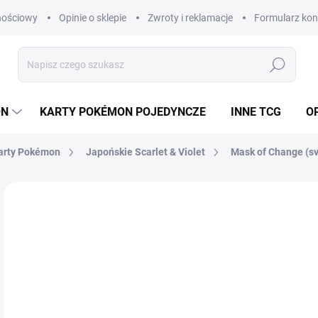
nościowy
Opinie o sklepie
Zwroty i reklamacje
Formularz ko
Szukaj
ON
KARTY POKÉMON POJEDYNCZE
INNE TCG
OP
arty Pokémon
Japońskie Scarlet & Violet
Mask of Change (s
Brak oceny
Szczegóły oceny
MARKA:
POKÉMON
PROMOCJA
JAPOŃSKI
€2
Cen
SK
jedn