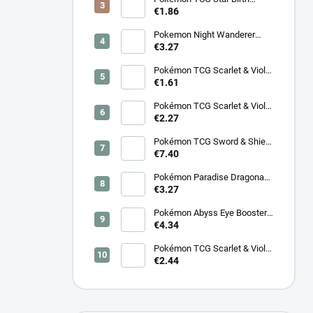
Booster – Koreanski
€1.86
Pokemon Night Wanderer
Booster (sv6a) - Japonski
€3.27
Pokémon TCG Scarlet & Violet
Night Wanderer Booster –
€1.61
Koreanski
Pokémon TCG Scarlet & Violet
Surging Sparks Booster –
€2.27
Koreanski
Pokémon TCG Sword & Shield
Eevee Heroes Booster –
€7.40
Koreanski
Pokémon Paradise Dragona
Booster (SV7a) – Japonski
€3.27
Pokémon Abyss Eye Booster
(M5) – Japonski
€4.34
Pokémon TCG Scarlet & Violet
Cyber Judge Booster -
€2.44
Koreanski