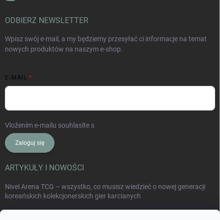
ODBIERZ NEWSLETTER
Wpisz swój e-mail, a my będziemy przesyłać ci informacje na temat
nowych produktów na naszym e-shop.
E-MAIL
Vložením e-mailu souhlasíte s
podmínkami ochrany osobních údajů
Zaloguj się
ARTYKUŁY I NOWOŚCI
Nivel Arena TCG – wszystko, co musisz wiedzieć o nowej generacji
koreańskich kolekcjonerskich gier karcianych
Collect Card Series: Japonia, Korea, Chiny i nowy świat