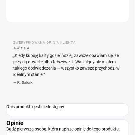
ZADAJ PYTANIE
POWIADOM MNIE
ZWERYFIKOWANA OPINIA KLIENTA
⭐️⭐️⭐️⭐️⭐️
„Kiedy kupuję karty gdzie indziej, zawsze obawiam się, że
przyjdą otwarte albo fałszywe. U Was nigdy nie miałem
takiego doświadczenia — wszystko zawsze przychodzi w
idealnym stanie.”
—
R. Salčík
Opis produktu jest niedostępny
Opinie
Bądź pierwszą osobą, która napisze opinię do tego produktu.