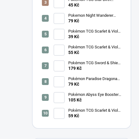
Booster – Korejský
45 Kč
Pokemon Night Wanderer
Booster (sv6a) - Japonský
79 Kč
Pokémon TCG Scarlet & Violet
Night Wanderer Booster –
39 Kč
Korejský
Pokémon TCG Scarlet & Violet
Surging Sparks Booster –
55 Kč
Korejský
Pokémon TCG Sword & Shield
Eevee Heroes Booster –
179 Kč
Korejský
Pokémon Paradise Dragona
Booster (SV7a) – Japonský
79 Kč
Pokémon Abyss Eye Booster
(M5) – Japonský
105 Kč
Pokémon TCG Scarlet & Violet
Cyber Judge Booster -
59 Kč
Korejský