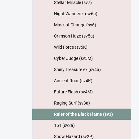
Stellar Miracle (sv7)
Night Wanderer (sv6a)
Mask of Change (sv6)
Crimson Haze (sv5a)
Wild Force (sv5K)
Cyber Judge (sv5M)
Shiny Treasure ex (sv4a)
Ancient Roar (sv4K)
Future Flash (sv4M)
Raging Surf (sv3a)
Ruler of the Black Flame (sv3)
151 (sv2a)
Snow Hazard (sv2P)