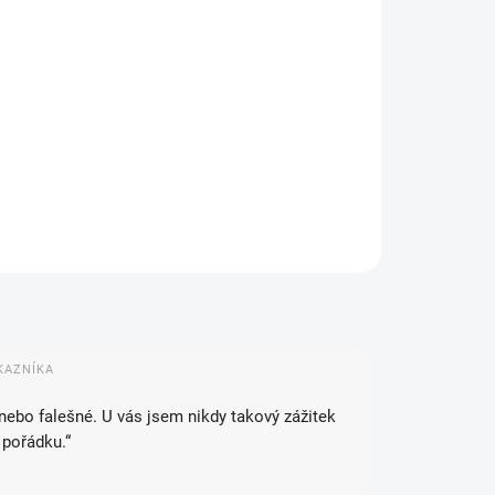
IANTA
EME DORUČIT DO:
14.8.2026
MOŽNOSTI DORUČENÍ
−
+
Přidat do košíku
ILNÍ INFORMACE
ZEPTAT SE
HLÍDAT
KAZNÍKA
 nebo falešné. U vás jsem nikdy takový zážitek
 pořádku.“