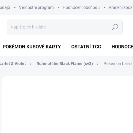
údajů
Věrnostní program
Hodnocení obchodu
Vrácení zbož
Hledat
POKÉMON KUSOVÉ KARTY
OSTATNÍ TCG
HODNOCE
carlet & Violet
Ruler of the Black Flame (sv3)
Pokemon Larvita
Neohodnoceno
Podrobnosti hodnocení
ZNAČKA
JAPONSKÝ
79
Měr
SK
cena