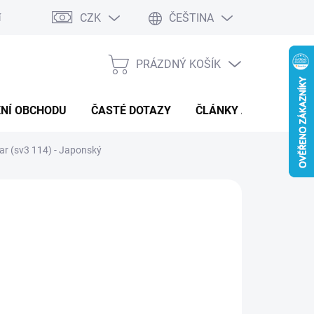
CZK
ČEŠTINA
í a reklamace
Kontaktní formulář
PRÁZDNÝ KOŠÍK
NÁKUPNÍ
KOŠÍK
NÍ OBCHODU
ČASTÉ DOTAZY
ČLÁNKY A NOVINKY
r (sv3 114) - Japonský
:
POKÉMON
 Kč
ná
LADEM
(1 KS)
: