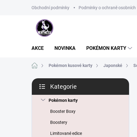
Přejít
Obchodní podmínky
Podmínky o ochraně osobních 
na
obsah
AKCE
NOVINKA
POKÉMON KARTY
Domů
Pokémon kusové karty
Japonské
S
P
Kategorie
o
Přeskočit
s
kategorie
t
Pokémon karty
r
Booster Boxy
a
n
Boostery
n
Limitované edice
í