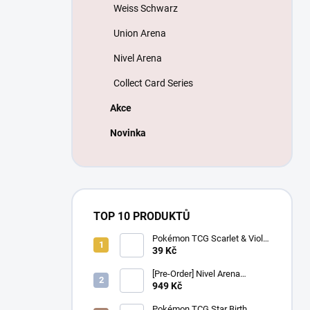
Weiss Schwarz
Union Arena
Nivel Arena
Collect Card Series
Akce
Novinka
TOP 10 PRODUKTŮ
Pokémon TCG Scarlet & Violet
Battle Partners Booster –
39 Kč
Korejský
[Pre-Order] Nivel Arena
Goddess of Victory NIKKE
949 Kč
BT08: Wave to You Booster
Box - Korejský
Pokémon TCG Star Birth