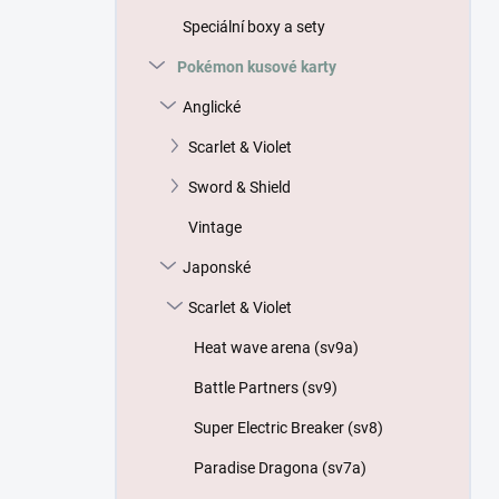
p
Speciální boxy a sety
a
n
Pokémon kusové karty
e
Anglické
l
Scarlet & Violet
Sword & Shield
Vintage
Japonské
Scarlet & Violet
Heat wave arena (sv9a)
Battle Partners (sv9)
Super Electric Breaker (sv8)
Paradise Dragona (sv7a)