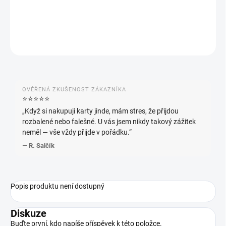
−
+
Přidat do košíku
ZEPTAT SE
HLÍDAT
OVĚŘENÁ ZKUŠENOST ZÁKAZNÍKA
⭐️⭐️⭐️⭐️⭐️
„Když si nakupuji karty jinde, mám stres, že přijdou
rozbalené nebo falešné. U vás jsem nikdy takový zážitek
neměl — vše vždy přijde v pořádku.“
—
R. Salčík
Popis produktu není dostupný
Diskuze
Buďte první, kdo napíše příspěvek k této položce.