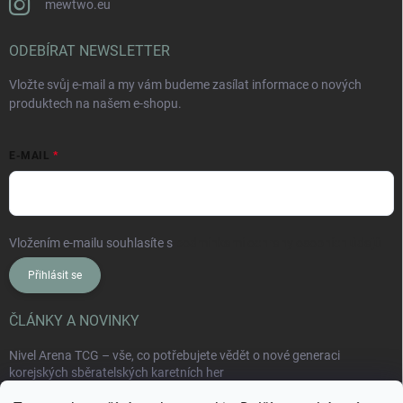
mewtwo.eu
ODEBÍRAT NEWSLETTER
Vložte svůj e-mail a my vám budeme zasílat informace o nových
produktech na našem e-shopu.
E-MAIL
Vložením e-mailu souhlasíte s
podmínkami ochrany osobních údajů
Přihlásit se
ČLÁNKY A NOVINKY
Nivel Arena TCG – vše, co potřebujete vědět o nové generaci
korejských sběratelských karetních her