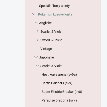
p
Speciální boxy a sety
a
n
Pokémon kusové karty
e
Anglické
l
Scarlet & Violet
Sword & Shield
Vintage
Japonské
Scarlet & Violet
Heat wave arena (sv9a)
Battle Partners (sv9)
Super Electric Breaker (sv8)
Paradise Dragona (sv7a)