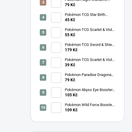
Booster (sv6a) - Japonský
79 Kč
Pokémon TCG Star Birth
Booster – Korejský
45 Kč
Pokémon TCG Scarlet & Violet
Surging Sparks Booster –
55 Kč
Korejský
Pokémon TCG Sword & Shield
Eevee Heroes Booster –
179 Kč
Korejský
Pokémon TCG Scarlet & Violet
Night Wanderer Booster –
39 Kč
Korejský
Pokémon Paradise Dragona
Booster (SV7a) – Japonský
79 Kč
Pokémon Abyss Eye Booster
(M5) – Japonský
105 Kč
Pokémon Wild Force Booster
(sv5k) – Japonský
109 Kč