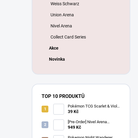
Weiss Schwarz
Union Arena
Nivel Arena
Collect Card Series
Akce
Novinka
TOP 10 PRODUKTŮ
Pokémon TCG Scarlet & Violet
Battle Partners Booster –
39 Kč
Korejský
[Pre-Order] Nivel Arena
Goddess of Victory NIKKE
949 Kč
BT08: Wave to You Booster
Box - Korejský
Pokemon Night Wanderer