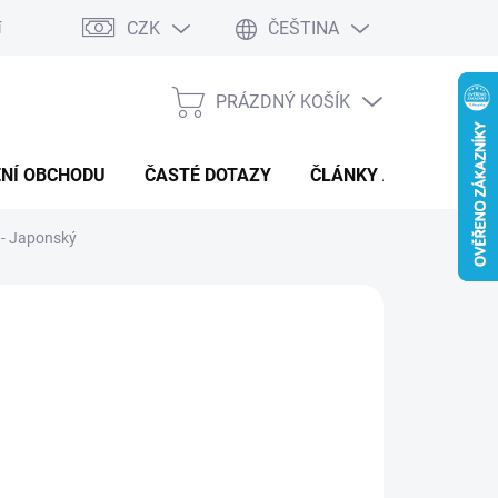
CZK
ČEŠTINA
í a reklamace
Kontaktní formulář
PRÁZDNÝ KOŠÍK
NÁKUPNÍ
KOŠÍK
NÍ OBCHODU
ČASTÉ DOTAZY
ČLÁNKY A NOVINKY
 - Japonský
:
POKÉMON
 Kč
ná
MENTÁLNĚ NEDOSTUPNÉ
: