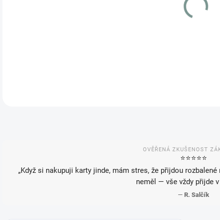
VAR
MOŽ
OVĚŘENÁ ZKUŠENOST ZÁ
⭐️⭐️⭐️⭐️⭐️
„Když si nakupuji karty jinde, mám stres, že přijdou rozbalené
neměl — vše vždy přijde v
—
R. Salčík