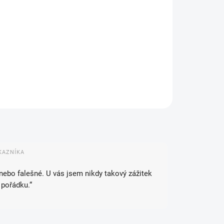
IANTA
NOSTI DORUČENÍ
−
+
Přidat do košíku
ZEPTAT SE
HLÍDAT
KAZNÍKA
 nebo falešné. U vás jsem nikdy takový zážitek
 pořádku.“