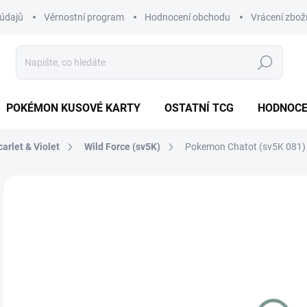
údajů
Věrnostní program
Hodnocení obchodu
Vrácení zbož
Hledat
POKÉMON KUSOVÉ KARTY
OSTATNÍ TCG
HODNOCE
carlet & Violet
Wild Force (sv5K)
Pokemon Chatot (sv5K 081)
Neohodnoceno
Podrobnosti hodnocení
ZNAČKA
JAPONSKÝ
85
Měr
MO
cena