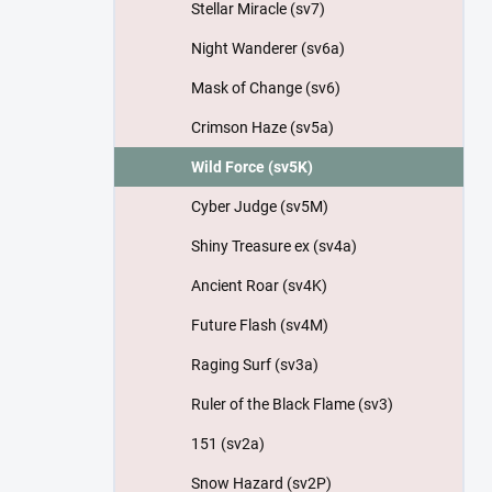
Stellar Miracle (sv7)
Night Wanderer (sv6a)
Mask of Change (sv6)
Crimson Haze (sv5a)
Wild Force (sv5K)
Cyber Judge (sv5M)
Shiny Treasure ex (sv4a)
Ancient Roar (sv4K)
Future Flash (sv4M)
Raging Surf (sv3a)
Ruler of the Black Flame (sv3)
151 (sv2a)
Snow Hazard (sv2P)