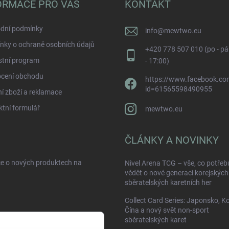
ORMACE PRO VÁS
KONTAKT
dní podmínky
info
@
mewtwo.eu
nky o ochraně osobních údajů
+420 778 507 010 (po - pá
stní program
- 17:00)
cení obchodu
https://www.facebook.com
id=61565598490955
í zboží a reklamace
tní formulář
mewtwo.eu
ČLÁNKY A NOVINKY
ce o nových produktech na
Nivel Arena TCG – vše, co potřeb
vědět o nové generaci korejských
sběratelských karetních her
Collect Card Series: Japonsko, K
Čína a nový svět non-sport
sběratelských karet