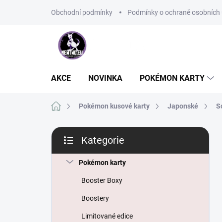
Přejít
Obchodní podmínky
Podmínky o ochraně osobních 
na
obsah
AKCE
NOVINKA
POKÉMON KARTY
Domů
Pokémon kusové karty
Japonské
S
P
Kategorie
o
Přeskočit
s
kategorie
t
Pokémon karty
r
Booster Boxy
a
n
Boostery
n
Limitované edice
í