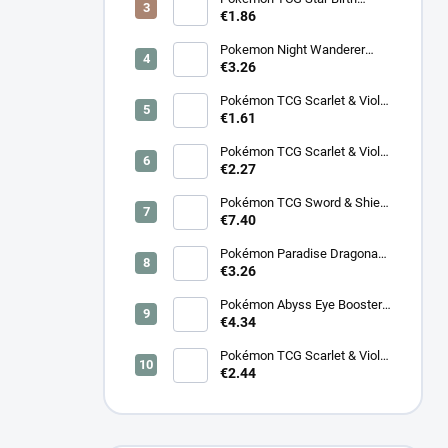
Booster – Koreanski
€1.86
Pokemon Night Wanderer
Booster (sv6a) - Japonski
€3.26
Pokémon TCG Scarlet & Violet
Night Wanderer Booster –
€1.61
Koreanski
Pokémon TCG Scarlet & Violet
Surging Sparks Booster –
€2.27
Koreanski
Pokémon TCG Sword & Shield
Eevee Heroes Booster –
€7.40
Koreanski
Pokémon Paradise Dragona
Booster (SV7a) – Japonski
€3.26
Pokémon Abyss Eye Booster
(M5) – Japonski
€4.34
Pokémon TCG Scarlet & Violet
Cyber Judge Booster -
€2.44
Koreanski