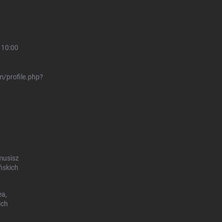
 10:00
/profile.php?
musisz
ńskich
ea,
ich