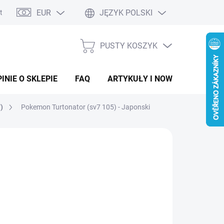
EUR
JĘZYK POLSKI
ntaktowy
PUSTY KOSZYK
KOSZYK
INIE O SKLEPIE
FAQ
ARTYKUŁY I NOWOŚCI
)
Pokemon Turtonator (sv7 105) - Japonski
.44
a
LADEM
(>5 SZT)
ostkowa: