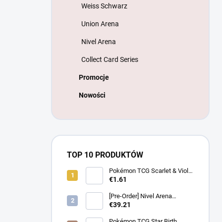
Weiss Schwarz
Union Arena
Nivel Arena
Collect Card Series
Promocje
Nowości
TOP 10 PRODUKTÓW
Pokémon TCG Scarlet & Violet
Battle Partners Booster –
€1.61
Koreanski
[Pre-Order] Nivel Arena
Goddess of Victory NIKKE
€39.21
BT08: Wave to You Booster
Box - Koreanski
Pokémon TCG Star Birth