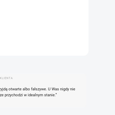
IANT
EMY DORĘCZYĆ DO:
13.08.2026
OPCJE DOSTAWY
−
+
Dodaj do koszyka
ZADAJ PYTANIE
POWIADOM MNIE
KLIENTA
zyjdą otwarte albo fałszywe. U Was nigdy nie
 przychodzi w idealnym stanie.”