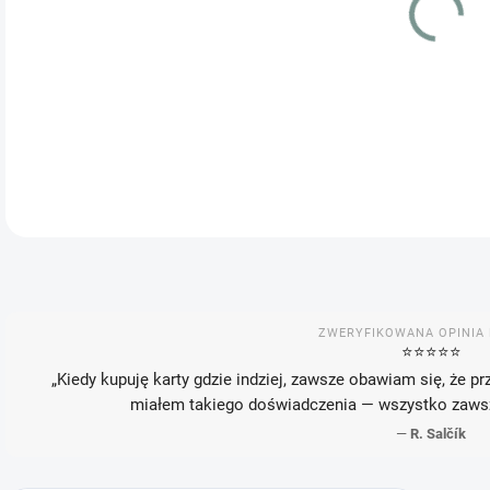
WAR
MOŻ
ZWERYFIKOWANA OPINIA 
⭐️⭐️⭐️⭐️⭐️
„Kiedy kupuję karty gdzie indziej, zawsze obawiam się, że pr
miałem takiego doświadczenia — wszystko zawsze
—
R. Salčík