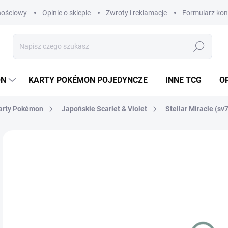
nościowy
Opinie o sklepie
Zwroty i reklamacje
Formularz ko
Szukaj
ON
KARTY POKÉMON POJEDYNCZE
INNE TCG
OP
arty Pokémon
Japońskie Scarlet & Violet
Stellar Miracle (sv7
Brak oceny
Szczegóły oceny
MARKA:
POKÉMON
JAPOŃSKI
€2
Cen
SK
jedn