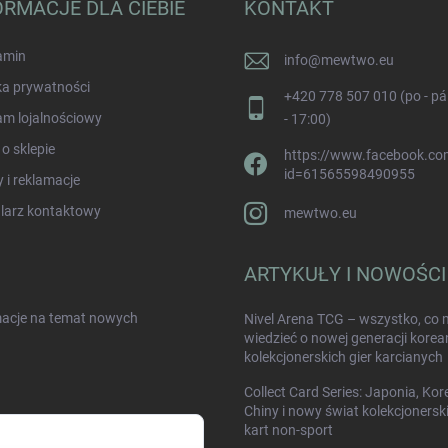
ORMACJE DLA CIEBIE
KONTAKT
amin
info
@
mewtwo.eu
ka prywatności
+420 778 507 010 (po - pá
am lojalnościowy
- 17:00)
 o sklepie
https://www.facebook.com
id=61565598490955
 i reklamacje
larz kontaktowy
mewtwo.eu
ARTYKUŁY I NOWOŚCI
rmacje na temat nowych
Nivel Arena TCG – wszystko, co 
wiedzieć o nowej generacji korea
kolekcjonerskich gier karcianych
Collect Card Series: Japonia, Kor
Chiny i nowy świat kolekcjonersk
kart non-sport