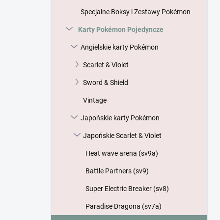
n
Specjalne Boksy i Zestawy Pokémon
y
Karty Pokémon Pojedyncze
Angielskie karty Pokémon
Scarlet & Violet
Sword & Shield
Vintage
Japońskie karty Pokémon
Japońskie Scarlet & Violet
Heat wave arena (sv9a)
Battle Partners (sv9)
Super Electric Breaker (sv8)
Paradise Dragona (sv7a)