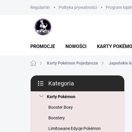
Przejść
Regulamin
Polityka prywatności
Program lojal
do
treści
PROMOCJE
NOWOŚCI
KARTY POKÉM
Home
Karty Pokémon Pojedyncze
Japońskie k
P
Kategoria
a
Pominąć
s
kategorie
e
Karty Pokémon
k
Booster Boxy
b
o
Boostery
c
Limitowane Edycje Pokémon
z