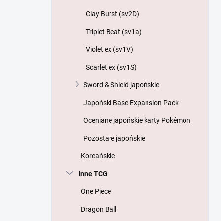
Clay Burst (sv2D)
Triplet Beat (sv1a)
Violet ex (sv1V)
Scarlet ex (sv1S)
Sword & Shield japońskie
Japoński Base Expansion Pack
Oceniane japońskie karty Pokémon
Pozostałe japońskie
Koreańskie
Inne TCG
One Piece
Dragon Ball